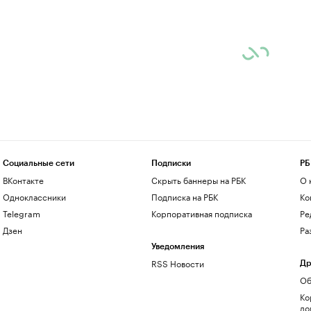
Социальные сети
Подписки
РБ
ВКонтакте
Скрыть баннеры на РБК
О 
Одноклассники
Подписка на РБК
Ко
Telegram
Корпоративная подписка
Ре
Дзен
Ра
Уведомления
RSS Новости
Др
Об
Ко
до