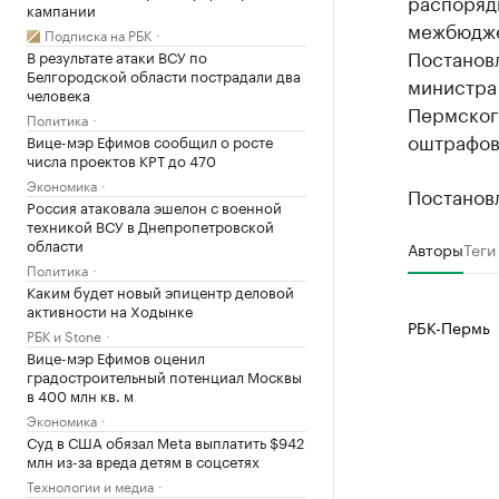
распоряд
кампании
межбюдже
Подписка на РБК
Постанов
В результате атаки ВСУ по
Белгородской области пострадали два
министра
человека
Пермског
Политика
оштрафова
Вице-мэр Ефимов сообщил о росте
числа проектов КРТ до 470
Экономика
Постановл
Россия атаковала эшелон с военной
техникой ВСУ в Днепропетровской
области
Авторы
Теги
Политика
Каким будет новый эпицентр деловой
активности на Ходынке
РБК-Пермь
РБК и Stone
Вице-мэр Ефимов оценил
градостроительный потенциал Москвы
в 400 млн кв. м
Экономика
Суд в США обязал Meta выплатить $942
млн из-за вреда детям в соцсетях
Технологии и медиа