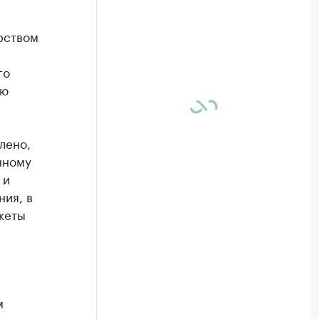
рством
го
ию
лено,
нному
 и
ия, в
жеты
м