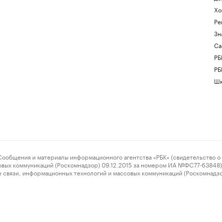
Хо
Ре
Зн
Са
РБ
РБ
Шк
ения и материалы информационного агентства «РБК» (свидетельство о 
овых коммуникаций (Роскомнадзор) 09.12.2015 за номером ИА №ФС77-63848) 
 связи, информационных технологий и массовых коммуникаций (Роскомнадз