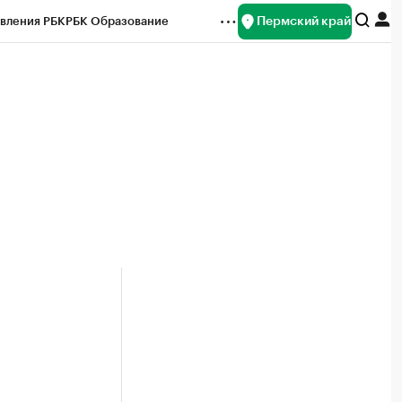
Пермский край
вления РБК
РБК Образование
редитные рейтинги
Франшизы
Газета
ок наличной валюты