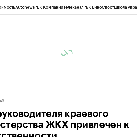
жимость
Autonews
РБК Компании
Телеканал
РБК Вино
Спорт
Школа упра
д
Стиль
Крипто
РБК Бизнес-среда
Дискуссионный клуб
Исследования
К
рагентов
Политика
Экономика
Бизнес
Технологии и медиа
Финансы
Рын
ай
 руководителя краевого
стерства ЖКХ привлечен к
тственности