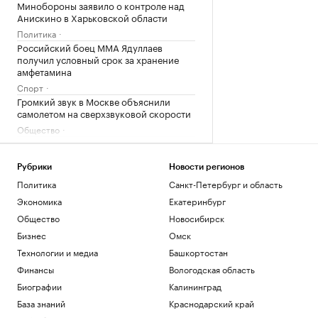
Минобороны заявило о контроле над
Анискино в Харьковской области
Политика
Российский боец ММА Ядуллаев
получил условный срок за хранение
амфетамина
Спорт
Громкий звук в Москве объяснили
самолетом на сверхзвуковой скорости
Общество
Минцифры исключило ограничения на
доступ детей в соцсети
Рубрики
Новости регионов
Общество
Политика
Санкт-Петербург и область
Компании начнут нанимать ИИ-
сотрудников: появится ли новый
Экономика
Екатеринбург
рынок труда
Общество
Новосибирск
Подписка на РБК
Бизнес
Омск
Загрузить еще
Технологии и медиа
Башкортостан
Финансы
Вологодская область
Биографии
Калининград
База знаний
Краснодарский край