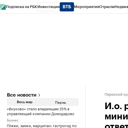
Подписка на РБК
Инвестиции
Мероприятия
Отрасли
Недви
РБК Курсы
РБК Life
Тренды
Визионеры
Национальные проекты
Горо
Спецпроекты СПб
Конференции СПб
Спецпроекты
Проверка конт
Пермский кр
Все новости
Пермь
Весь мир
И.о.
«Внуково» стало владельцем 25% в
управляющей компании Домодедово
мини
Бизнес
Пляжи, замки, марципан: гастрогид по
отве