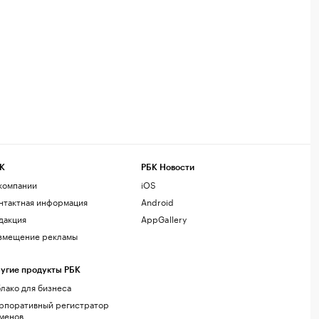
К
РБК Новости
компании
iOS
нтактная информация
Android
дакция
AppGallery
змещение рекламы
угие продукты РБК
лако для бизнеса
рпоративный регистратор
менов