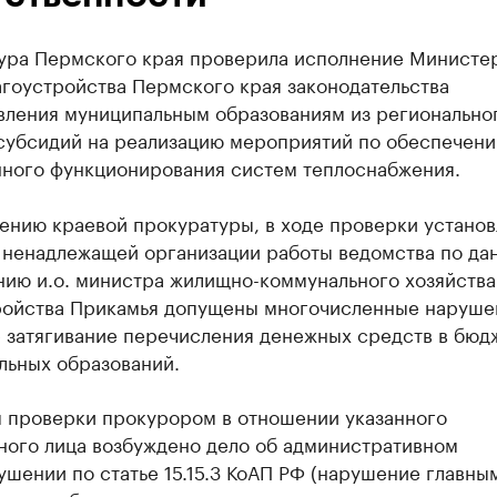
ура Пермского края проверила исполнение Министе
агоустройства Пермского края законодательства
вления муниципальным образованиям из регионально
субсидий на реализацию мероприятий по обеспечен
нного функционирования систем теплоснабжения.
ению краевой прокуратуры, в ходе проверки установ
у ненадлежащей организации работы ведомства по да
нию и.о. министра жилищно-коммунального хозяйства
ройства Прикамья допущены многочисленные нарушен
е затягивание перечисления денежных средств в бюд
льных образований.
м проверки прокурором в отношении указанного
ного лица возбуждено дело об административном
шении по статье 15.15.3 КоАП РФ (нарушение главны