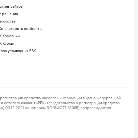
стинг сайтов
г.решения
акомства
йт знакомств podbor.ru
К Компании
К Курсы
ола управления РБК
регистрации средства массовой информации выдано Федеральной
и сетевого издания «РБК» (свидетельство о регистрации средства
ор) 03.12.2021 за номером ЭЛ №ФС77-82385) сопровождаются