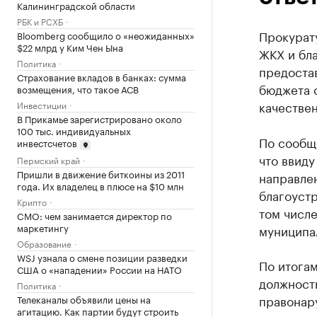
Калининградской области
РБК и РСХБ
Прокурат
Bloomberg сообщило о «неожиданных»
$22 млрд у Ким Чен Ына
ЖКХ и бл
Политика
предоста
Страхование вкладов в банках: сумма
бюджета 
возмещения, что такое АСВ
качестве
Инвестиции
В Прикамье зарегистрировано около
100 тыс. индивидуальных
По сообщ
инвестсчетов
что ввид
Пермский край
Пришли в движение биткоины из 2011
направле
года. Их владелец в плюсе на $10 млн
благоуст
Крипто
том числ
CMO: чем занимается директор по
маркетингу
муниципа
Образование
WSJ узнала о смене позиции разведки
По итога
США о «нападении» России на НАТО
должност
Политика
правонару
Телеканалы объявили цены на
агитацию. Как партии будут строить