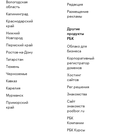
Вологодская
Редакция
область
Размещение
Калининград
рекламы
Краснодарский
край
Другие
Нижний
продукты
Новгород
РБК
Пермский край
Облако для
бизнеса
Ростов-на-Дону
Корпоративный
Татарстан
регистратор
Тюмень
доменов
Черноземье
Хостинг
сайтов
Кавказ
Рег.решения
Карелия
Знакомства
Мурманск
Сайт
Приморский
знакомств
край
podbor.ru
РБК
Компании
РБК Курсы