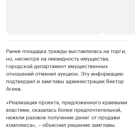
Ранее площадка трижды выставлялась на торги,
РБК Компании
РБК Компании
но, несмотря на ликвидность имущества,
Крупнейшие производители и
Страховые к
городской департамент имущественных
продавцы медийной продукции
присутствую
отношений отменил аукцион. Эту информацию
Ознакомьтесь с информацией в каталоге
Посмотрите в ката
подтвердил и замглавы администрации Виктор
Агеев.
«Реализация проекта, предложенного краевыми
властями, оказалась более предпочтительной,
нежели разовое получение денег от продажи
комплекса», – объяснил решение замглавы.