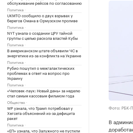
обслуживание рейсов по согласованию
Политика
UKMTO сообщило о двух взрывах у
берегов Омана в Ормузском проливе
Политика
NYT узнала о создании ЦРУ тайной
группы с целью раскола властей Кубы
Политика
В американском штате объявили ЧС в
энергетике из-за конфликта на Украине
Политика
Рубио пошутил о межгалактических
проблемах в ответ на вопрос про
Украину
Политика
«Человек-паук: Новый день» за неделю
стал самым кассовым фильмом года
Общество
Фото: РБК-
WP узнала, что Трамп потребовал у
Хегсета объяснений из-за дефицита
ракет
В админи
Политика
доработа
«ЕП» узнала, что Залужного не пустили