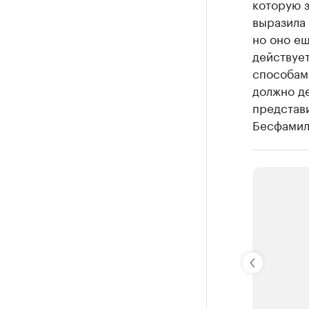
которую 
выразила
но оно ещ
действует
способам
должно де
представи
Бесфамил