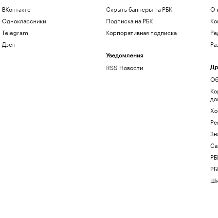
ВКонтакте
Скрыть баннеры на РБК
О 
Одноклассники
Подписка на РБК
Ко
Telegram
Корпоративная подписка
Ре
Дзен
Ра
Уведомления
RSS Новости
Др
Об
Ко
до
Хо
Ре
Зн
Са
РБ
РБ
Шк