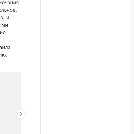
мечания
ольное,
е, и
ыми
ие
аила
ию.