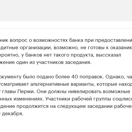
ии
ник вопрос о возможностях банка при предоставлени
 организации в нефтегазовой промышленно
едитные организации, возможно, не готовы к оказани
ероятно, у банков нет такого продукта, выссказал
верьте данные в каталоге
ение один из участников заседания.
окументу было подано более 40 поправок. Однако, ча
сматривает альтернативные варианты, которые наход
у главы Перми. Они должны нивелировать возможные 
нных изменениях. Участники рабочей группы сошлись
ждение продолжится на следующем заседании рабоче
 декабря.