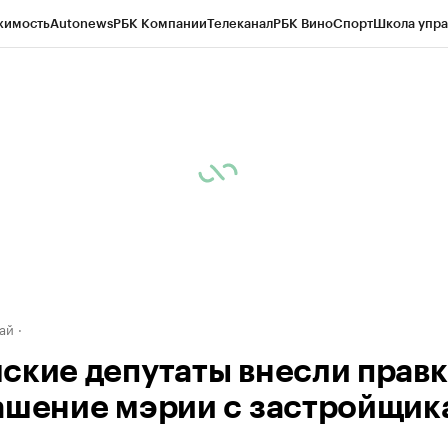
жимость
Autonews
РБК Компании
Телеканал
РБК Вино
Спорт
Школа упра
д
Стиль
Крипто
РБК Бизнес-среда
Дискуссионный клуб
Исследования
К
рагентов
Политика
Экономика
Бизнес
Технологии и медиа
Финансы
Рын
ай
ские депутаты внесли правк
ашение мэрии с застройщик