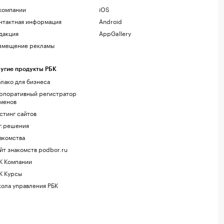
компании
iOS
нтактная информация
Android
дакция
AppGallery
змещение рекламы
угие продукты РБК
лако для бизнеса
рпоративный регистратор
менов
стинг сайтов
г.решения
акомства
йт знакомств podbor.ru
К Компании
К Курсы
ола управления РБК