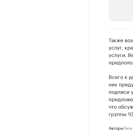
РБК Компан
Также воз
Крупные
услуг, кр
услуги. В
Найдите и про
предполож
Всего к д
них преду
подписи 
предложе
что обсу
группы 10
Авторы
Теги