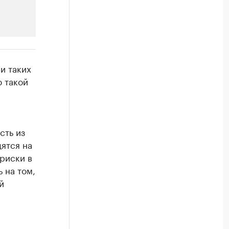
РБК Компании
и таких
сти
Крупнейшие компании по пр
ю такой
Посмотрите данные в каталоге по регионам
сть из
ятся на
риски в
 на том,
й