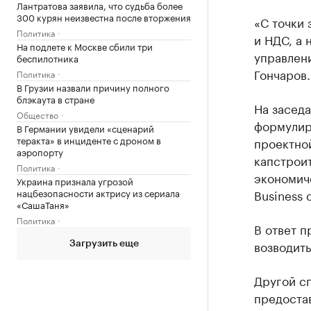
Лантратова заявила, что судьба более
300 курян неизвестна после вторжения
«С точки
Политика
и НДС, а 
На подлете к Москве сбили три
управлен
беспилотника
Гончаров.
Политика
В Грузии назвали причину полного
блэкаута в стране
На засед
Общество
формулир
В Германии увидели «сценарий
теракта» в инциденте с дроном в
проектной
аэропорту
капстрои
Политика
экономич
Украина признала угрозой
нацбезопасности актрису из сериала
Business c
«СашаТаня»
Политика
В ответ п
возводить
Загрузить еще
Другой с
предостав