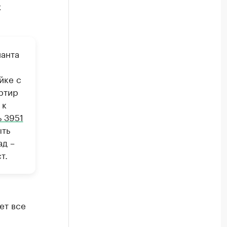
х
ианта
йке с
ртир
 к
 3951
ыть
ад –
т.
ет все