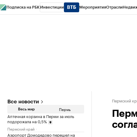
Подписка на РБК
Инвестиции
Мероприятия
Отрасли
Недви
РБК Курсы
РБК Life
Тренды
Визионеры
Национальные проекты
Горо
Спецпроекты СПб
Конференции СПб
Спецпроекты
Проверка конт
Пермский кр
Все новости
Пермь
Весь мир
Перм
Аптечная корзина в Перми за июль
подорожала на 0,5%
согл
Пермский край
Аэропорт Домодедово перешел на