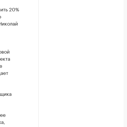
вить 20%
о
Николай
овой
екта
е
щает
йщика
щее
а,