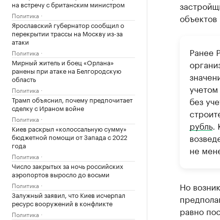
на встречу с британским министром
застройщ
Политика
объектов 
Ярославский губернатор сообщил о
перекрытии трассы на Москву из-за
атаки
Ранее 
Политика
Мирный житель и боец «Орлана»
органи
ранены при атаке на Белгородскую
значен
область
учетом
Политика
Трамп объяснил, почему предпочитает
без уче
сделку с Ираном войне
строит
Политика
рубль
.
Киев раскрыл «колоссальную сумму»
возвед
бюджетной помощи от Запада с 2022
года
не мене
Политика
Число закрытых за ночь российских
аэропортов выросло до восьми
Но возник
Политика
Залужный заявил, что Киев исчерпал
предполаг
ресурс вооружений в конфликте
равно пос
Политика