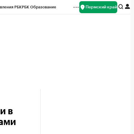
Пермский край
вления РБК
РБК Образование
редитные рейтинги
Франшизы
Газета
ок наличной валюты
и в
ами