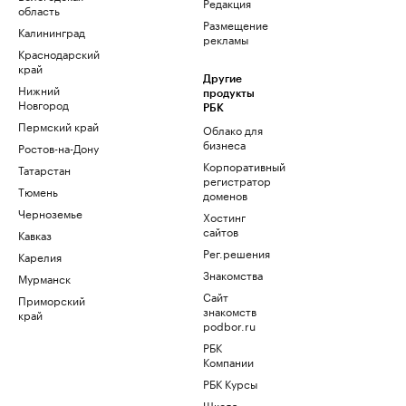
Редакция
область
Размещение
Калининград
рекламы
Краснодарский
край
Другие
Нижний
продукты
Новгород
РБК
Пермский край
Облако для
бизнеса
Ростов-на-Дону
Корпоративный
Татарстан
регистратор
Тюмень
доменов
Черноземье
Хостинг
сайтов
Кавказ
Рег.решения
Карелия
Знакомства
Мурманск
Сайт
Приморский
знакомств
край
podbor.ru
РБК
Компании
РБК Курсы
Школа