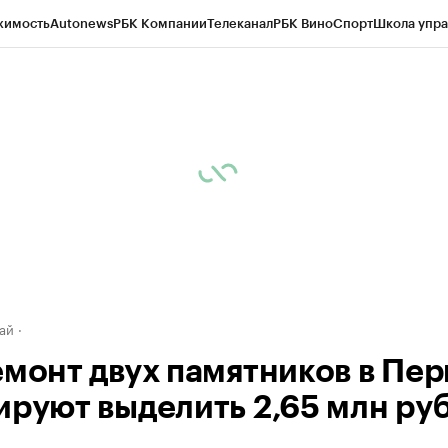
жимость
Autonews
РБК Компании
Телеканал
РБК Вино
Спорт
Школа упра
д
Стиль
Крипто
РБК Бизнес-среда
Дискуссионный клуб
Исследования
К
рагентов
Политика
Экономика
Бизнес
Технологии и медиа
Финансы
Рын
ай
емонт двух памятников в Пе
ируют выделить 2,65 млн ру