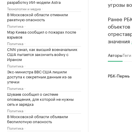
разработку ИИ-модели Astra
угрозы во
Технологии и медиа
В Московской области отменили
Ранее РБК
ракетную опасность
объектов 
Политика
Мэр Киева сообщил о пожарах после
отреставр
взрывов
значения
Политика
CNN узнал, как высший военачальник
США пытается закончить войну с
Авторы
Теги
Ираном
Политика
Экс-министра ВВС США лишили
РБК-Пермь
доступа к секретным данным из-за
утечки
Политика
Шуваев сообщил о системе
оповещения, для которой не нужны
сеть и зарядка
Политика
В Московской области объявили
беспилотную опасность
Политика