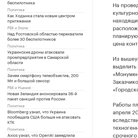
беспилотника
На прове
Политика
культурно
Как Ходынка стала новым центром
находящи
притяжения
располож
РБК и Stone
Над Ростовской областью перехватили
планируют
более 30 беспилотников
цена конт
Политика
Украинские дроны атаковали
промпредприятие в Самарской
Из вышеу
области
выделить 
Политика
«Монумент
Зачем смартфону телеобъектив, 200
Мп и большой сенсор
Заказчик
РБК и Huawei
«Городск
Новая Зеландия анонсировала 36-й
пакет санкций против России
Работы пл
Политика
апреля 20
Bloomberg узнал, что Украина
пообещала США больше не атаковать
вследств
КТК
техноген
Политика
срочного
Axios узнал, что OpenAI замедлила