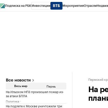
Подписка на РБК
Инвестиции
Мероприятия
Отрасли
Недви
РБК Курсы
РБК Life
Тренды
Визионеры
Национальные проекты
Горо
Спецпроекты СПб
Конференции СПб
Спецпроекты
Проверка конт
Пермский кр
Все новости
Пермь
Весь мир
На р
На Ильском НПЗ произошел пожар из-
за атаки БПЛА
план
Политика
На подлете к Москве уничтожили три