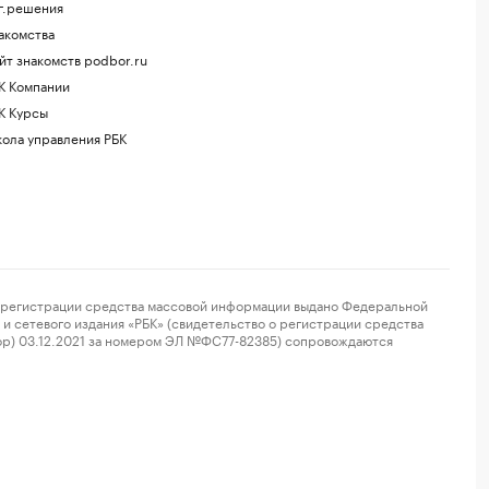
г.решения
акомства
йт знакомств podbor.ru
К Компании
К Курсы
ола управления РБК
регистрации средства массовой информации выдано Федеральной
и сетевого издания «РБК» (свидетельство о регистрации средства
ор) 03.12.2021 за номером ЭЛ №ФС77-82385) сопровождаются