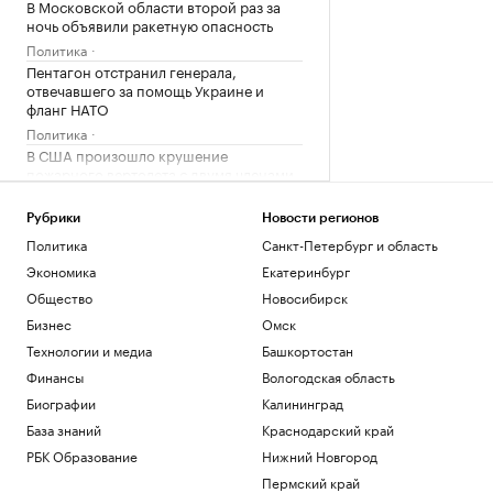
В Московской области второй раз за
ночь объявили ракетную опасность
Политика
Пентагон отстранил генерала,
отвечавшего за помощь Украине и
фланг НАТО
Политика
В США произошло крушение
пожарного вертолета с двумя членами
экипажа
Общество
Рубрики
Новости регионов
Ракетную опасность объявили в
Политика
Санкт-Петербург и область
Московской области
Экономика
Екатеринбург
Политика
Общество
Новосибирск
В семи регионах, включая Московскую
область, объявили ракетную опасность
Бизнес
Омск
Политика
Технологии и медиа
Башкортостан
Финансы
Вологодская область
Загрузить еще
Биографии
Калининград
База знаний
Краснодарский край
РБК Образование
Нижний Новгород
Пермский край