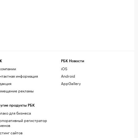
К
РБК Новости
компании
iOS
нтактная информация
Android
дакция
AppGallery
змещение рекламы
угие продукты РБК
лако для бизнеса
рпоративный регистратор
менов
стинг сайтов