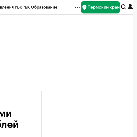
Пермский край
вления РБК
РБК Образование
редитные рейтинги
Франшизы
Газета
ок наличной валюты
рми
блей