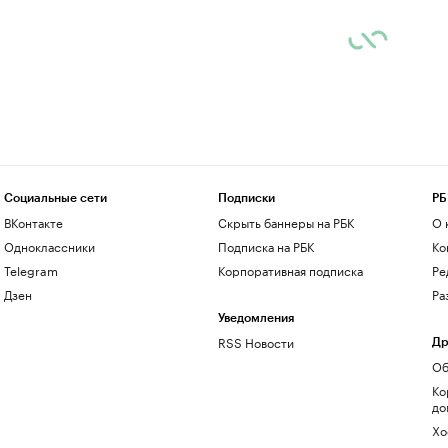
Социальные сети
Подписки
РБ
ВКонтакте
Скрыть баннеры на РБК
О 
Одноклассники
Подписка на РБК
Ко
Telegram
Корпоративная подписка
Ре
Дзен
Ра
Уведомления
RSS Новости
Др
Об
Ко
до
Хо