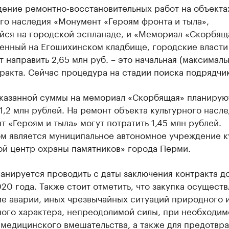
дение ремонтно-восстановительных работ на объекта
го наследия «Монумент «Героям фронта и тыла»,
йся на городской эспланаде, и «Мемориал «Скорбящ
енный на Егошихинском кладбище, городские власт
 направить 2,65 млн руб. – это начальная (максималь
ракта. Сейчас процедура на стадии поиска подрядчик
казанной суммы на мемориал «Скорбящая» планирую
1,2 млн рублей. На ремонт объекта культурного насл
 «Героям и тыла» могут потратить 1,45 млн рублей.
ом является муниципальное автономное учреждение к
ой центр охраны памятников» города Перми.
анируется проводить с даты заключения контракта д
20 года. Также стоит отметить, что закупка осуществ
ие аварии, иных чрезвычайных ситуаций природного 
ного характера, непреодолимой силы, при необходим
 медицинского вмешательства, а также для предотвр