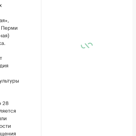
х
ая»,
и Перми
ная)
а.
т
едия
ультуры
о 28
ляется
или
ости
ащения