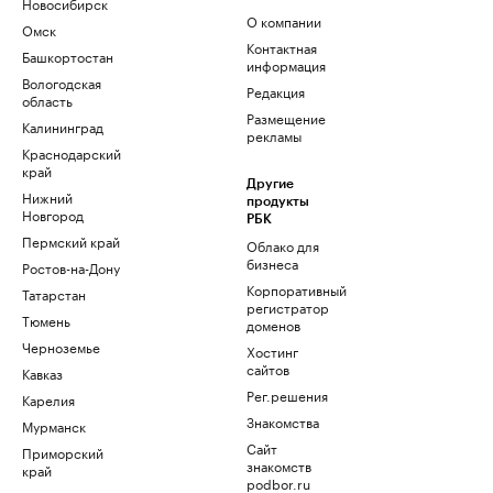
Новосибирск
О компании
Омск
Контактная
Башкортостан
информация
Вологодская
Редакция
область
Размещение
Калининград
рекламы
Краснодарский
край
Другие
Нижний
продукты
Новгород
РБК
Пермский край
Облако для
бизнеса
Ростов-на-Дону
Корпоративный
Татарстан
регистратор
Тюмень
доменов
Черноземье
Хостинг
сайтов
Кавказ
Рег.решения
Карелия
Знакомства
Мурманск
Сайт
Приморский
знакомств
край
podbor.ru