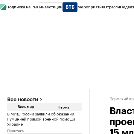
Подписка на РБК
Инвестиции
Мероприятия
Отрасли
Недви
РБК Курсы
РБК Life
Тренды
Визионеры
Национальные проекты
Горо
Спецпроекты СПб
Конференции СПб
Спецпроекты
Проверка конт
Пермский кр
Все новости
Пермь
Весь мир
Влас
В МИД России заявили об оказании
Румынией прямой военной помощи
прое
Украине
Политика
15 м