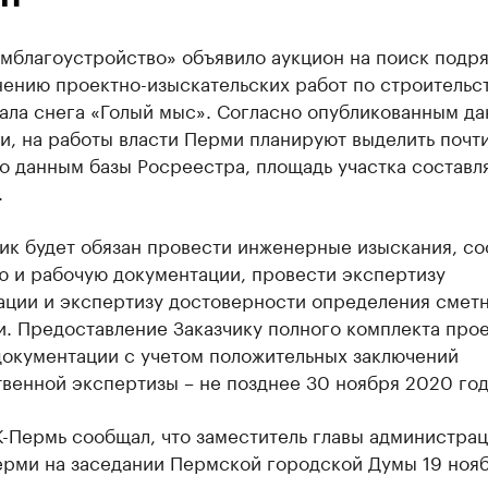
мблагоустройство» объявило аукцион на поиск подр
нению проектно-изыскательских работ по строительс
вала снега «Голый мыс». Согласно опубликованным д
и, на работы власти Перми планируют выделить почти
о данным базы Росреестра, площадь участка составл
.
ик будет обязан провести инженерные изыскания, со
ю и рабочую документации, провести экспертизу
ации и экспертизу достоверности определения смет
. Предоставление Заказчику полного комплекта прое
документации с учетом положительных заключений
венной экспертизы – не позднее 30 ноября 2020 год
-Пермь сообщал, что заместитель главы администра
ерми на заседании Пермской городской Думы 19 ноя