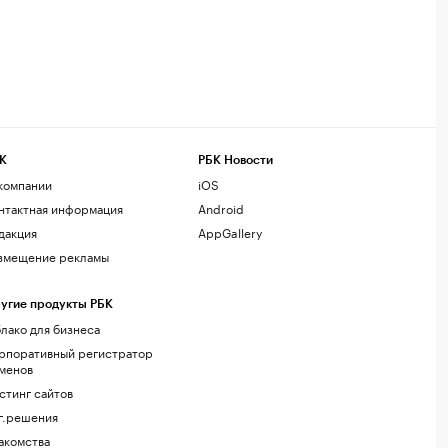
К
РБК Новости
компании
iOS
нтактная информация
Android
дакция
AppGallery
змещение рекламы
угие продукты РБК
лако для бизнеса
рпоративный регистратор
менов
стинг сайтов
г.решения
акомства