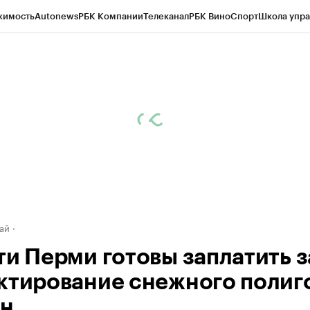
жимость
Autonews
РБК Компании
Телеканал
РБК Вино
Спорт
Школа упра
д
Стиль
Крипто
РБК Бизнес-среда
Дискуссионный клуб
Исследования
К
рагентов
Политика
Экономика
Бизнес
Технологии и медиа
Финансы
Рын
ай
ти Перми готовы заплатить з
ктирование снежного полиг
лн