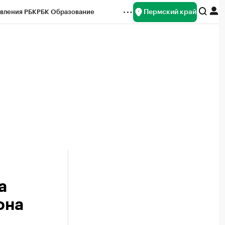
Пермский край
вления РБК
РБК Образование
редитные рейтинги
Франшизы
Газета
ок наличной валюты
а
она