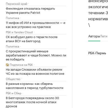
анонсиро
Пермский край
экологич
Финляндия отказалась передать
течении 3
Украине ракеты Patriot
норматив
Политика
11 мифов об ИИ в промышленности — и
\
как все устроено на практике
РБК и Yandex Cloud
Авторы
Теги
СК возбудил дело о теракте после
атаки ВСУ на Белгород
Политика
С прокрастинацией меньше
РБК-Пермь
зарабатывают и чаще болеют. Можно ли
ее победить
Подписка на РБК
На западе Словакии объявили режим
ЧС из-за пожара на военном полигоне
Общество
В разные корзины: как сберечь
накопления в период турбулентности
РБК и Сбер
В Белгороде повреждены около 30
многоэтажек после ночной атаки
дронов