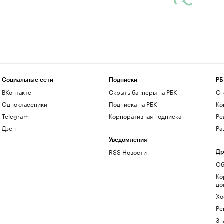
Социальные сети
Подписки
РБ
ВКонтакте
Скрыть баннеры на РБК
О 
Одноклассники
Подписка на РБК
Ко
Telegram
Корпоративная подписка
Ре
Дзен
Ра
Уведомления
RSS Новости
Др
Об
Ко
до
Хо
Ре
Зн