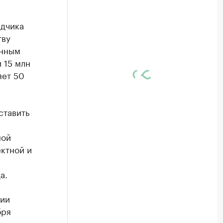
ядчика
тву
анным
 15 млн
яет 50
ставить
ной
ктной и
а.
ции
бря