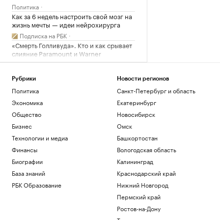
Политика
Как за 6 недель настроить свой мозг на
жизнь мечты — идеи нейрохирурга
Подписка на РБК
«Смерть Голливуда». Кто и как срывает
слияние Paramount и Warner
Технологии и медиа
Часть Одессы осталась без
Рубрики
Новости регионов
электроснабжения
Политика
Санкт-Петербург и область
Общество
Экономика
Екатеринбург
На саудовском НПЗ после удара
хуситов начался пожар. Видео
Общество
Новосибирск
Политика
Бизнес
Омск
Технологии и медиа
Башкортостан
Загрузить еще
Финансы
Вологодская область
Биографии
Калининград
База знаний
Краснодарский край
РБК Образование
Нижний Новгород
Пермский край
Ростов-на-Дону
Татарстан