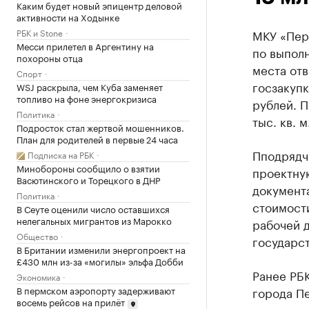
Каким будет новый эпицентр деловой
активности на Ходынке
РБК и Stone
МКУ «Пер
Месси прилетел в Аргентину на
по выпол
похороны отца
места от
Спорт
госзакупк
WSJ раскрыла, чем Куба заменяет
топливо на фоне энергокризиса
рублей. П
Политика
тыс. кв. м
Подросток стал жертвой мошенников.
План для родителей в первые 24 часа
Пподрядч
Подписка на РБК
Минобороны сообщило о взятии
проектну
Васютинского и Торецкого в ДНР
документ
Политика
стоимости
В Сеуте оценили число оставшихся
нелегальных мигрантов из Марокко
рабочей 
Общество
государст
В Британии изменили энергопроект на
£430 млн из-за «могилы» эльфа Добби
Ранее РБК
Экономика
В пермском аэропорту задерживают
города П
восемь рейсов на прилёт