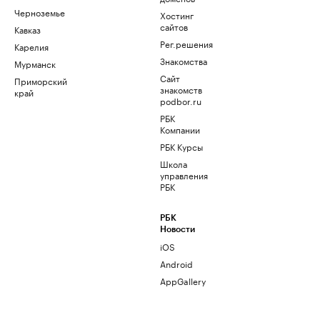
Черноземье
Хостинг
сайтов
Кавказ
Рег.решения
Карелия
Знакомства
Мурманск
Сайт
Приморский
знакомств
край
podbor.ru
РБК
Компании
РБК Курсы
Школа
управления
РБК
РБК
Новости
iOS
Android
AppGallery