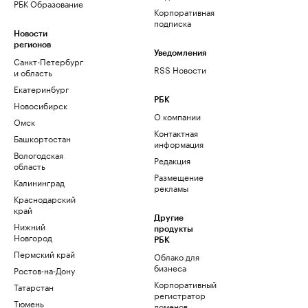
РБК Образование
Корпоративная
подписка
Новости
регионов
Уведомления
Санкт-Петербург
RSS Новости
и область
Екатеринбург
РБК
Новосибирск
О компании
Омск
Контактная
Башкортостан
информация
Вологодская
Редакция
область
Размещение
Калининград
рекламы
Краснодарский
край
Другие
Нижний
продукты
Новгород
РБК
Пермский край
Облако для
бизнеса
Ростов-на-Дону
Корпоративный
Татарстан
регистратор
Тюмень
доменов