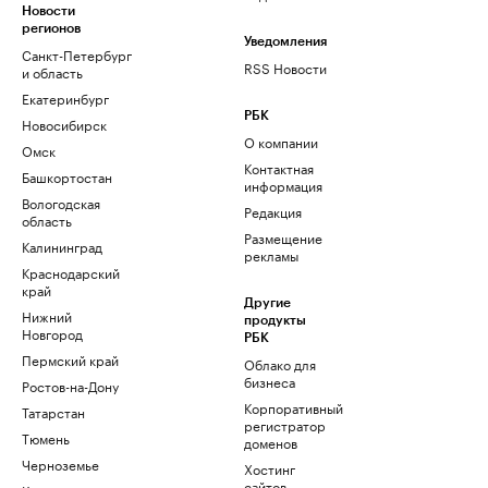
Новости
регионов
Уведомления
Санкт-Петербург
RSS Новости
и область
Екатеринбург
РБК
Новосибирск
О компании
Омск
Контактная
Башкортостан
информация
Вологодская
Редакция
область
Размещение
Калининград
рекламы
Краснодарский
край
Другие
Нижний
продукты
Новгород
РБК
Пермский край
Облако для
бизнеса
Ростов-на-Дону
Корпоративный
Татарстан
регистратор
Тюмень
доменов
Черноземье
Хостинг
сайтов