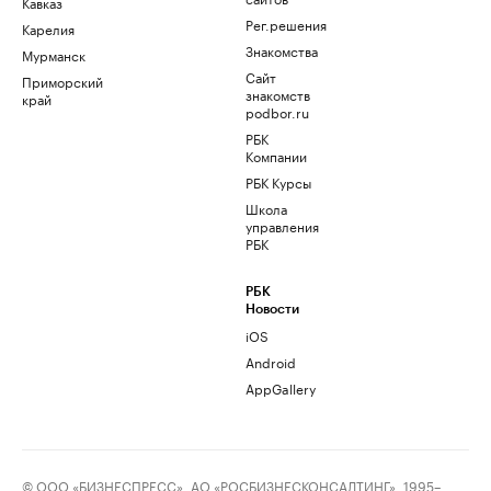
Кавказ
Рег.решения
Карелия
Знакомства
Мурманск
Сайт
Приморский
знакомств
край
podbor.ru
РБК
Компании
РБК Курсы
Школа
управления
РБК
РБК
Новости
iOS
Android
AppGallery
© ООО «БИЗНЕСПРЕСС», АО «РОСБИЗНЕСКОНСАЛТИНГ», 1995–