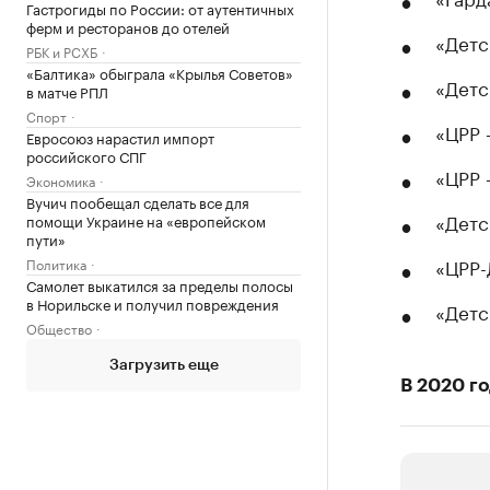
Гастрогиды по России: от аутентичных
ферм и ресторанов до отелей
«Детс
РБК и РСХБ
«Балтика» обыграла «Крылья Советов»
«Детс
в матче РПЛ
Спорт
«ЦРР –
Евросоюз нарастил импорт
российского СПГ
«ЦРР 
Экономика
Вучич пообещал сделать все для
«Детс
помощи Украине на «европейском
пути»
«ЦРР-
Политика
Самолет выкатился за пределы полосы
в Норильске и получил повреждения
«Детс
Общество
Загрузить еще
В 2020 г