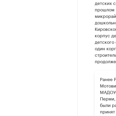
детских с
прошлом г
микрорайо
дошкольн
Кировском
корпус д
детского 
один корп
строител
продолже
Ранее 
Мотови
МАДОУ 
Перми,
были р
принят