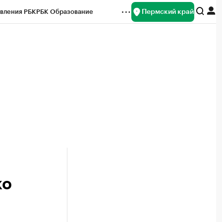
Пермский край
вления РБК
РБК Образование
редитные рейтинги
Франшизы
Газета
ок наличной валюты
ко