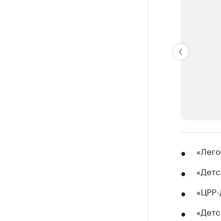
РБК Компан
«Лего
Крупней
«Детс
Ознакомьтесь
«ЦРР-
«Детс