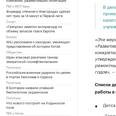
В деп
РБК и МСП Банк
Форвард «Нижнего Новгорода» сделал
проек
хет-трик за 14 минут в Первой лиге
капит
Спорт
учреж
«Газпром» заметил антирекорд по
объему запасов газа в Европе
Бизнес
«Эти мер
WSJ рассказала о находках, меняющих
«Развити
представление об истории Китая
конкрети
Общество
Иран атаковал ракетами танкер
утвержден
эмиратской госнефтекомпании
ремонтных
Политика
годов», –
Российские военные ударили по целям
в портах Николаев и Одесса
Политика
Список д
В Болгарии назвали упавший
беспилотник украинским
работы в 
Политика
Что нового построят на Ходынском
Детск
поле
РБК и Stone
«Гард