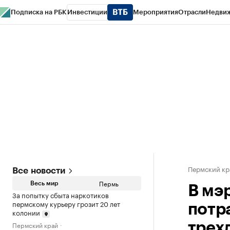
Подписка на РБК
Инвестиции
Мероприятия
Отрасли
Недви
РБК Курсы
РБК Life
Тренды
Визионеры
Национальные проекты
Горо
Спецпроекты СПб
Конференции СПб
Спецпроекты
Проверка конт
Пермский кр
Все новости
Пермь
Весь мир
В мэ
За попытку сбыта наркотиков
пермскому курьеру грозит 20 лет
потр
колонии
Пермский край
трех