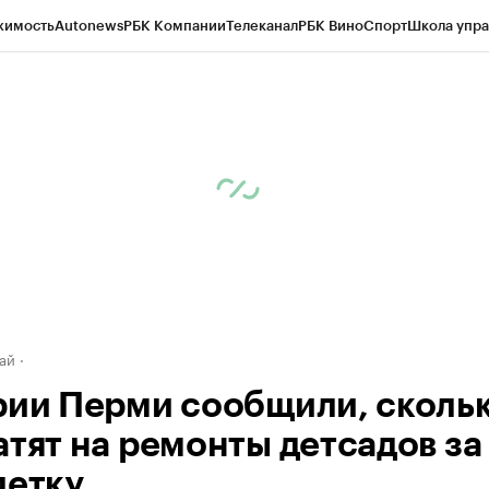
жимость
Autonews
РБК Компании
Телеканал
РБК Вино
Спорт
Школа упра
д
Стиль
Крипто
РБК Бизнес-среда
Дискуссионный клуб
Исследования
К
рагентов
Политика
Экономика
Бизнес
Технологии и медиа
Финансы
Рын
ай
рии Перми сообщили, сколь
атят на ремонты детсадов за
летку