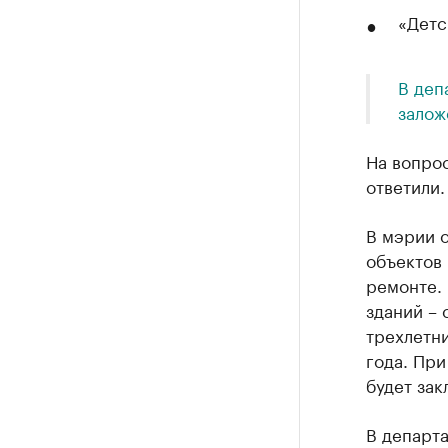
«Детс
В деп
залож
На вопрос
ответили.
В мэрии о
объектов 
ремонте.
зданий – 
трехлетн
года. Пр
будет зак
В департа