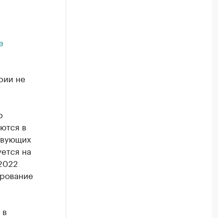
е
рии не
р
ются в
твующих
ется на
2022
ирование
 в