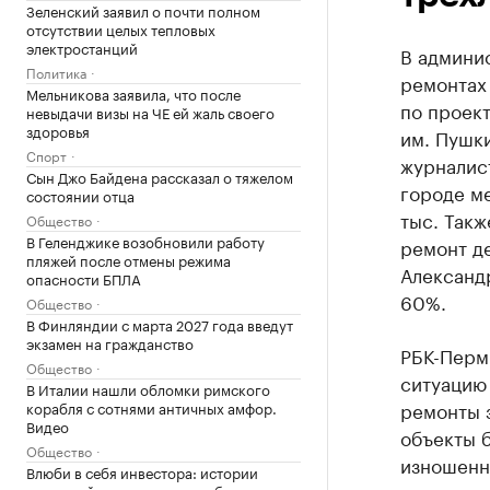
Зеленский заявил о почти полном
отсутствии целых тепловых
электростанций
В админи
Политика
ремонтах
Мельникова заявила, что после
по проект
невыдачи визы на ЧЕ ей жаль своего
здоровья
им. Пушки
Спорт
журналис
Сын Джо Байдена рассказал о тяжелом
городе ме
состоянии отца
тыс. Такж
Общество
В Геленджике возобновили работу
ремонт де
пляжей после отмены режима
Александ
опасности БПЛА
60%.
Общество
В Финляндии с марта 2027 года введут
экзамен на гражданство
РБК-Перм
Общество
ситуацию 
В Италии нашли обломки римского
ремонты 
корабля с сотнями античных амфор.
Видео
объекты б
Общество
изношенн
Влюби в себя инвестора: истории
компаний, разместивших облигации