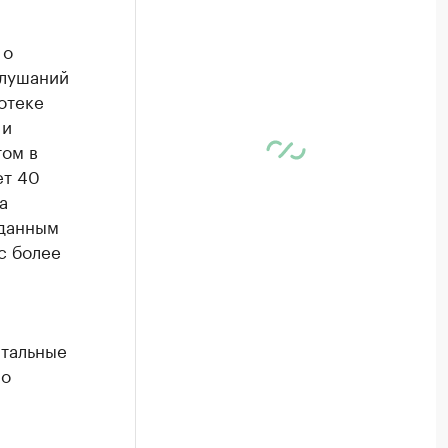
 о
слушаний
отеке
 и
том в
ет 40
а
 данным
с более
итальные
но