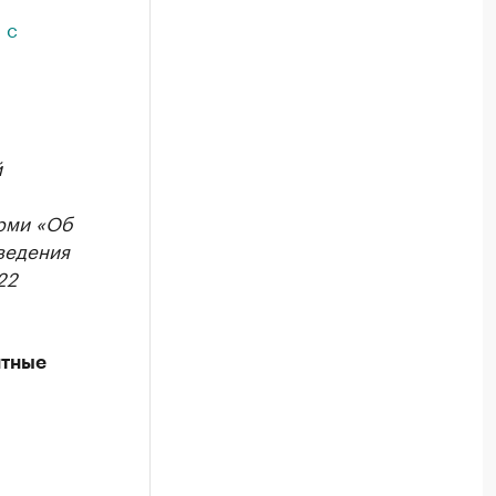
 с
й
рми «Об
ведения
22
нтные