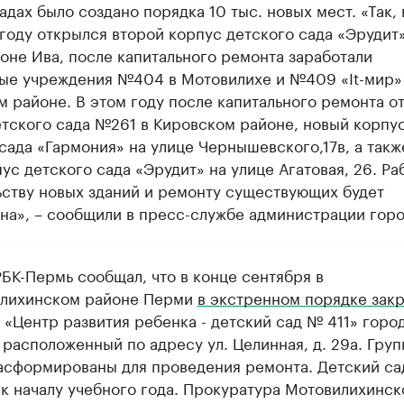
адах было создано порядка 10 тыс. новых мест. «Так, 
оду открылся второй корпус детского сада «Эрудит»
не Ива, после капитального ремонта заработали
ые учреждения №404 в Мотовилихе и №409 «It-мир»
 районе. В этом году после капитального ремонта о
етского сада №261 в Кировском районе, новый корпу
сада «Гармония» на улице Чернышевского,17в, а так
ус детского сада «Эрудит» на улице Агатовая, 26. Ра
ьству новых зданий и ремонту существующих будет
на», – сообщили в пресс-службе администрации горо
РБК-Пермь сообщал, что в конце сентября в
лихинском районе Перми
в экстренном порядке зак
«Центр развития ребенка - детский сад № 411» горо
 расположенный по адресу ул. Целинная, д. 29а. Гру
асформированы для проведения ремонта. Детский са
 к началу учебного года. Прокуратура Мотовилихинск