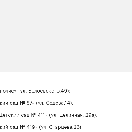
ии
полис» (ул. Белоевского,49);
шие производители и продавцы медийной п
кий сад № 87» (ул. Седова,14);
 с информацией в каталоге
Детский сад № 411» (ул. Целинная, 29а);
кий сад № 419» (ул. Старцева,23);