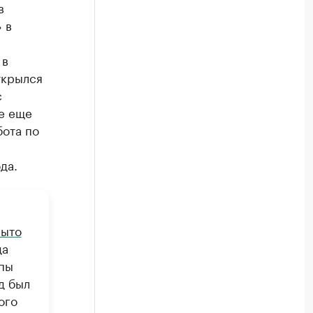
в
 в
 в
ткрылся
с
же еще
бота по
да.
рыто
да
ппы
д был
ого