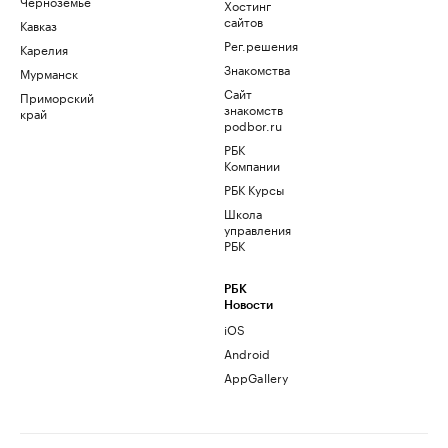
Черноземье
Хостинг
сайтов
Кавказ
Рег.решения
Карелия
Знакомства
Мурманск
Сайт
Приморский
знакомств
край
podbor.ru
РБК
Компании
РБК Курсы
Школа
управления
РБК
РБК
Новости
iOS
Android
AppGallery