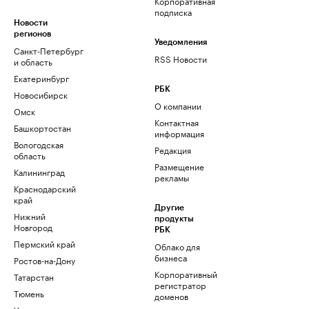
Корпоративная
подписка
Новости
регионов
Уведомления
Санкт-Петербург
RSS Новости
и область
Екатеринбург
РБК
Новосибирск
О компании
Омск
Контактная
Башкортостан
информация
Вологодская
Редакция
область
Размещение
Калининград
рекламы
Краснодарский
край
Другие
Нижний
продукты
Новгород
РБК
Пермский край
Облако для
бизнеса
Ростов-на-Дону
Корпоративный
Татарстан
регистратор
Тюмень
доменов