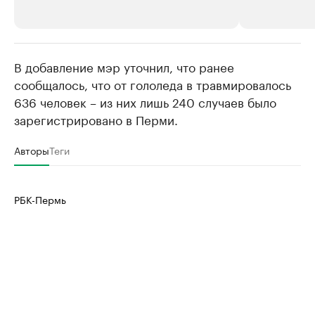
В добавление мэр уточнил, что ранее
РБК Компании
РБК Компании
сообщалось, что от гололеда в травмировалось
Крупнейшие производители и
Страховые к
636 человек – из них лишь 240 случаев было
продавцы медийной продукции
присутствую
зарегистрировано в Перми.
Ознакомьтесь с информацией в каталоге
Посмотрите в ката
Авторы
Теги
РБК-Пермь