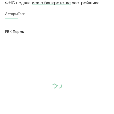
ФНС подала
иск о банкротстве
застройщика.
Крупные организации в
Крупнейшие
нефтегазовой промышленности
недвижимос
Авторы
Теги
Найдите и проверьте данные в каталоге
Посмотрите данные
РБК-Пермь