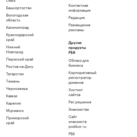
Контактная
Башкортостан
информация
Вологодская
Редакция
область
Размещение
Калининград
рекламы
Краснодарский
край
Другие
Нижний
продукты
Новгород
РБК
Пермский край
Облако для
бизнеса
Ростов-на-Дону
Корпоративный
Татарстан
регистратор
Тюмень
доменов
Черноземье
Хостинг
сайтов
Кавказ
Рег.решения
Карелия
Знакомства
Мурманск
Сайт
Приморский
знакомств
край
podbor.ru
РБК