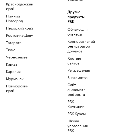
Краснодарский
край
Другие
Нижний
продукты
Новгород
РБК
Пермский край
Облако для
бизнеса
Ростов-на-Дону
Корпоративный
Татарстан
регистратор
Тюмень
доменов
Черноземье
Хостинг
сайтов
Кавказ
Рег.решения
Карелия
Знакомства
Мурманск
Сайт
Приморский
знакомств
край
podbor.ru
РБК
Компании
РБК Курсы
Школа
управления
РБК