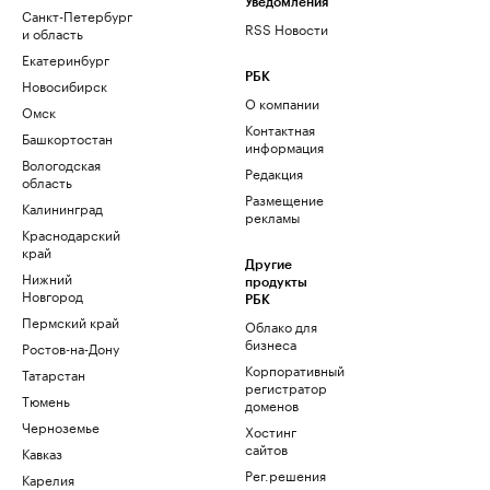
Уведомления
Санкт-Петербург
RSS Новости
и область
Екатеринбург
РБК
Новосибирск
О компании
Омск
Контактная
Башкортостан
информация
Вологодская
Редакция
область
Размещение
Калининград
рекламы
Краснодарский
край
Другие
Нижний
продукты
Новгород
РБК
Пермский край
Облако для
бизнеса
Ростов-на-Дону
Корпоративный
Татарстан
регистратор
Тюмень
доменов
Черноземье
Хостинг
сайтов
Кавказ
Рег.решения
Карелия