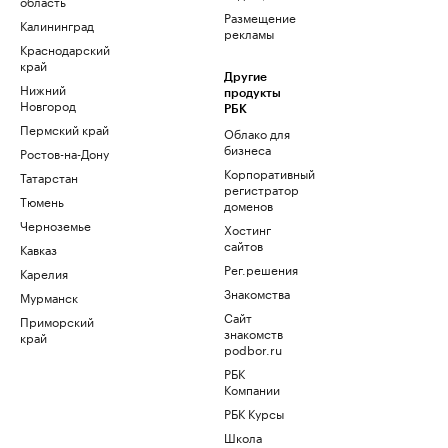
область
Размещение
Калининград
рекламы
Краснодарский
край
Другие
Нижний
продукты
Новгород
РБК
Пермский край
Облако для
бизнеса
Ростов-на-Дону
Корпоративный
Татарстан
регистратор
Тюмень
доменов
Черноземье
Хостинг
сайтов
Кавказ
Рег.решения
Карелия
Знакомства
Мурманск
Сайт
Приморский
знакомств
край
podbor.ru
РБК
Компании
РБК Курсы
Школа