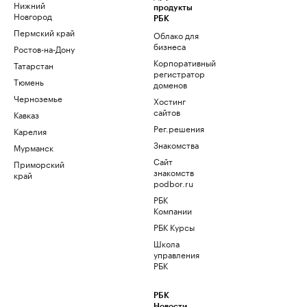
Нижний
продукты
Новгород
РБК
Пермский край
Облако для
бизнеса
Ростов-на-Дону
Корпоративный
Татарстан
регистратор
Тюмень
доменов
Черноземье
Хостинг
сайтов
Кавказ
Рег.решения
Карелия
Знакомства
Мурманск
Сайт
Приморский
знакомств
край
podbor.ru
РБК
Компании
РБК Курсы
Школа
управления
РБК
РБК
Новости