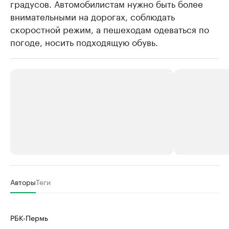
градусов. Автомобилистам нужно быть более
внимательными на дорогах, соблюдать
скоростной режим, а пешеходам одеваться по
погоде, носить подходящую обувь.
РБК Компании
РБК Компании
Авторы
Теги
Крупнейшие производители и
Страховые к
продавцы медийной продукции
присутствую
РБК-Пермь
Ознакомьтесь с информацией в каталоге
Посмотрите в ката