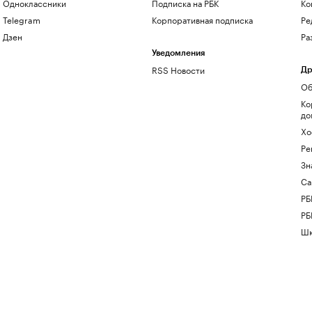
Одноклассники
Подписка на РБК
Ко
Telegram
Корпоративная подписка
Ре
Дзен
Ра
Уведомления
RSS Новости
Др
Об
Ко
до
Хо
Ре
Зн
Са
РБ
РБ
Шк