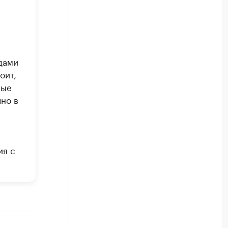
дами
оит,
ные
но в
ия с