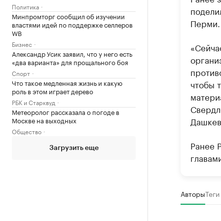
Политика
подели
Минпромторг сообщил об изучении
Перми.
властями идей по поддержке селлеров
WB
Бизнес
«Сейча
Александр Усик заявил, что у него есть
органи
«два варианта» для прощального боя
против
Спорт
Что такое медленная жизнь и какую
чтобы 
роль в этом играет дерево
матери
РБК и Старквуд
Свердл
Метеоролог рассказала о погоде в
Дашкев
Москве на выходных
Общество
Ранее 
Загрузить еще
главам
Авторы
Теги