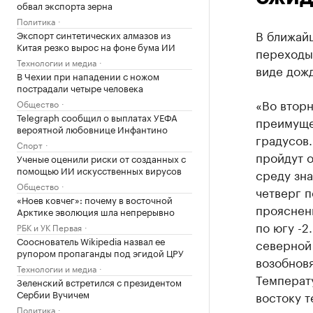
обвал экспорта зерна
Политика
В ближай
Экспорт синтетических алмазов из
Китая резко вырос на фоне бума ИИ
переходы 
Технологии и медиа
виде дожд
В Чехии при нападении с ножом
пострадали четыре человека
«Во вторн
Общество
Telegraph сообщил о выплатах УЕФА
преимущес
вероятной любовнице Инфантино
градусов.
Спорт
пройдут о
Ученые оценили риски от созданных с
помощью ИИ искусственных вирусов
среду зна
Общество
четверг п
«Ноев ковчег»: почему в восточной
прояснени
Арктике эволюция шла непрерывно
по югу -2
РБК и УК Первая
Сооснователь Wikipedia назвал ее
северной
рупором пропаганды под эгидой ЦРУ
возобновя
Технологии и медиа
Температу
Зеленский встретился с президентом
Сербии Вучичем
востоку т
Политика