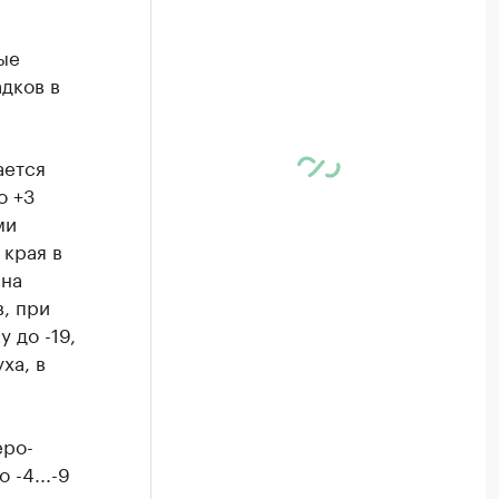
ые
дков в
ается
о +3
ми
 края в
 на
, при
 до -19,
ха, в
еро-
-4...-9