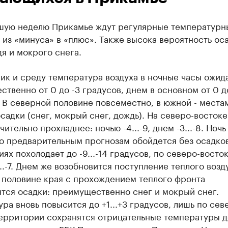
шую неделю Прикамье ждут регулярные температурн
из «минуса» в «плюс». Также высока вероятность оса
я и мокрого снега.
ик и среду температура воздуха в ночные часы ожид
твенно от 0 до -3 градусов, днем в основном от 0 д
 В северной половине повсеместно, в южной - места
садки (снег, мокрый снег, дождь). На северо-востоке
чительно прохладнее: ночью -4...-9, днем -3...-8. Ночь
о предварительным прогнозам обойдется без осадков
ях похолодает до -9...-14 градусов, по северо-востоку
...-7. Днем же возобновится поступление теплого возду
 половине края с прохождением теплого фронта
тся осадки: преимущественно снег и мокрый снег.
ра вновь повысится до +1...+3 градусов, лишь по сев
ерритории сохранятся отрицательные температуры до 