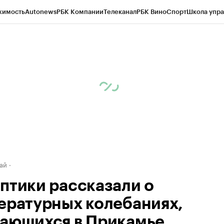
жимость
Autonews
РБК Компании
Телеканал
РБК Вино
Спорт
Школа упра
д
Стиль
Крипто
РБК Бизнес-среда
Дискуссионный клуб
Исследования
К
рагентов
Политика
Экономика
Бизнес
Технологии и медиа
Финансы
Рын
ай
птики рассказали о
ературных колебаниях,
ающихся в Прикамье