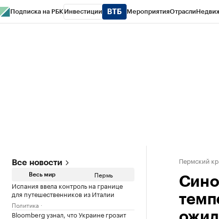
Подписка на РБК
Инвестиции
Мероприятия
Отрасли
Недви
РБК Курсы
РБК Life
Тренды
Визионеры
Национальные проекты
Горо
Спецпроекты СПб
Конференции СПб
Спецпроекты
Проверка конт
Пермский кр
Все новости
Пермь
Весь мир
Сино
Испания ввела контроль на границе
для путешественников из Италии
темп
Политика
Bloomberg узнал, что Украине грозит
ожид