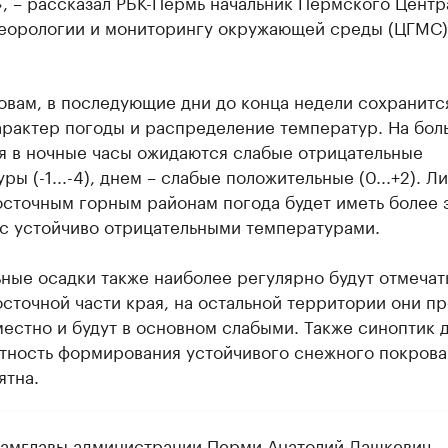
, – рассказал РБК-Пермь начальник Пермского Центр
еорологии и мониторингу окружающей среды (ЦГМС)
овам, в последующие дни до конца недели сохранитс
арактер погоды и распределение температур. На бол
ая в ночные часы ожидаются слабые отрицательные
ры (-1...-4), днем – слабые положительные (0...+2). Л
осточным горным районам погода будет иметь более 
 с устойчиво отрицательными температурами.
ные осадки также наиболее регулярно будут отмечат
сточной части края, на остальной территории они п
естно и будут в основном слабыми. Также синоптик 
ятность формирования устойчивого снежного покрова
ятна.
замглавы администрации Перми Анатолий Дашкевич