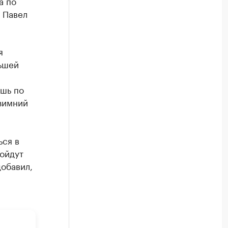
а по
 Павел
я
ьшей
ишь по
зимний
ься в
ройдут
добавил,