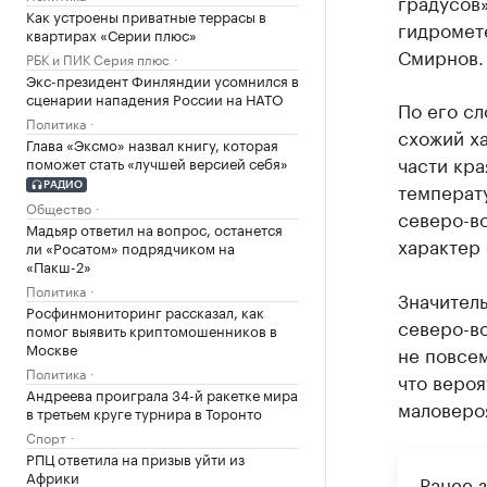
градусов»
Как устроены приватные террасы в
гидромет
квартирах «Серии плюс»
Смирнов.
РБК и ПИК Серия плюс
Экс-президент Финляндии усомнился в
сценарии нападения России на НАТО
По его сл
Политика
схожий х
Глава «Эксмо» назвал книгу, которая
части кр
поможет стать «лучшей версией себя»
температу
РАДИО
Общество
северо-в
Мадьяр ответил на вопрос, останется
характер
ли «Росатом» подрядчиком на
«Пакш-2»
Политика
Значитель
Росфинмониторинг рассказал, как
северо-во
помог выявить криптомошенников в
Москве
не повсем
Политика
что веро
Андреева проиграла 34-й ракетке мира
маловеро
в третьем круге турнира в Торонто
Спорт
РПЦ ответила на призыв уйти из
Африки
Ранее 