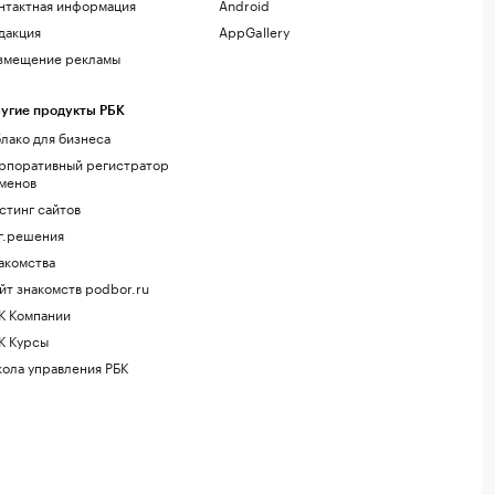
нтактная информация
Android
дакция
AppGallery
змещение рекламы
угие продукты РБК
лако для бизнеса
рпоративный регистратор
менов
стинг сайтов
г.решения
акомства
йт знакомств podbor.ru
К Компании
К Курсы
ола управления РБК