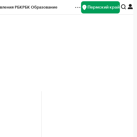
Пермский край
вления РБК
РБК Образование
редитные рейтинги
Франшизы
Газета
ок наличной валюты