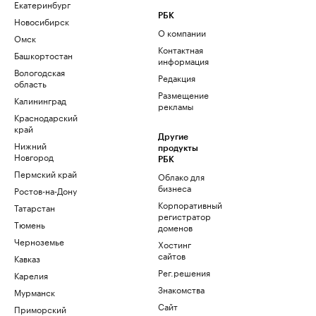
Екатеринбург
РБК
Новосибирск
О компании
Омск
Контактная
Башкортостан
информация
Вологодская
Редакция
область
Размещение
Калининград
рекламы
Краснодарский
край
Другие
Нижний
продукты
Новгород
РБК
Пермский край
Облако для
бизнеса
Ростов-на-Дону
Корпоративный
Татарстан
регистратор
Тюмень
доменов
Черноземье
Хостинг
сайтов
Кавказ
Рег.решения
Карелия
Знакомства
Мурманск
Сайт
Приморский