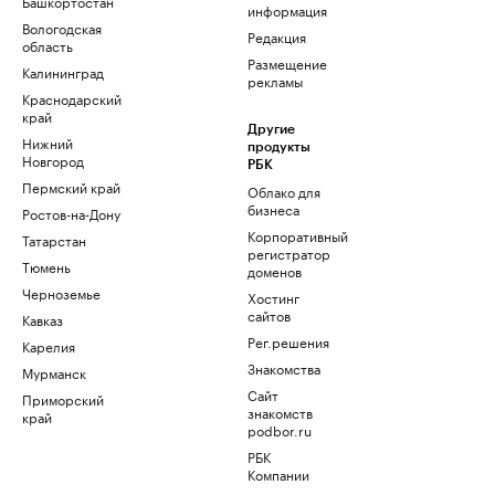
Башкортостан
информация
Вологодская
Редакция
область
Размещение
Калининград
рекламы
Краснодарский
край
Другие
Нижний
продукты
Новгород
РБК
Пермский край
Облако для
бизнеса
Ростов-на-Дону
Корпоративный
Татарстан
регистратор
Тюмень
доменов
Черноземье
Хостинг
сайтов
Кавказ
Рег.решения
Карелия
Знакомства
Мурманск
Сайт
Приморский
знакомств
край
podbor.ru
РБК
Компании