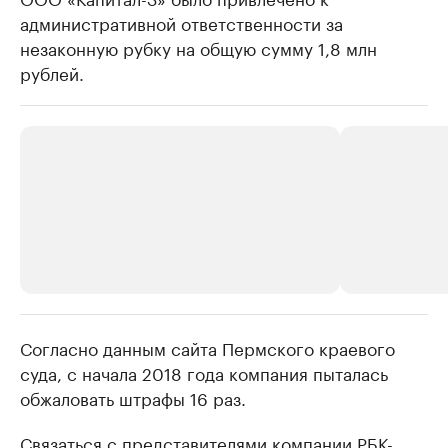
административной ответственности за
незаконную рубку на общую сумму 1,8 млн
рублей.
Согласно данным сайта Пермского краевого
РБК Компании
РБК Компании
суда, с начала 2018 года компания пыталась
Крупные организации в
Крупнейшие
обжаловать штрафы 16 раз.
нефтегазовой промышленности
недвижимос
Найдите и проверьте данные в каталоге
Посмотрите данные
Связаться с представителями компании РБК-