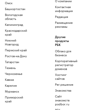
О компании
Омск
Контактная
Башкортостан
информация
Вологодская
Редакция
область
Размещение
Калининград
рекламы
Краснодарский
край
Другие
Нижний
продукты
Новгород
РБК
Пермский край
Облако для
бизнеса
Ростов-на-Дону
Корпоративный
Татарстан
регистратор
Тюмень
доменов
Черноземье
Хостинг
сайтов
Кавказ
Рег.решения
Карелия
Знакомства
Мурманск
Сайт
Приморский
знакомств
край
podbor.ru
РБК