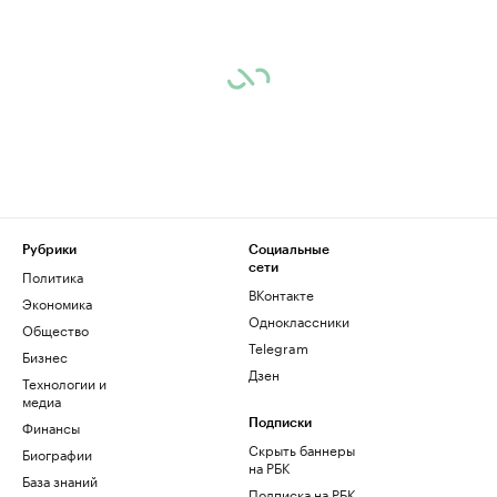
Рубрики
Социальные
сети
Политика
ВКонтакте
Экономика
Одноклассники
Общество
Telegram
Бизнес
Дзен
Технологии и
медиа
Финансы
Подписки
Скрыть баннеры
Биографии
на РБК
База знаний
Подписка на РБК