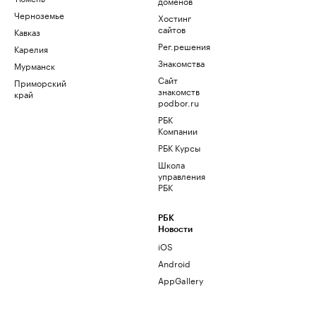
доменов
Черноземье
Хостинг
сайтов
Кавказ
Рег.решения
Карелия
Знакомства
Мурманск
Сайт
Приморский
знакомств
край
podbor.ru
РБК
Компании
РБК Курсы
Школа
управления
РБК
РБК
Новости
iOS
Android
AppGallery