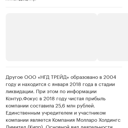
Другое ООО «НГД ТРЕЙД» образовано в 2004
РБК Компании
РБК Компании
году и находится с января 2018 года в стадии
Крупнейшие производители и
Страховые к
ликвидации. При этом по информации
продавцы медийной продукции
присутствую
Контур.Фокус в 2018 году чистая прибыль
Ознакомьтесь с информацией в каталоге
Посмотрите в ката
компании составила 25,6 млн рублей.
Единственным учредителем и участником
компании является Компания Молларо Холдингс
Лимитед (Кипр). Основной вид деятельности