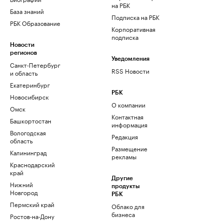
на РБК
База знаний
Подписка на РБК
РБК Образование
Корпоративная
подписка
Новости
регионов
Уведомления
Санкт-Петербург
RSS Новости
и область
Екатеринбург
РБК
Новосибирск
О компании
Омск
Контактная
Башкортостан
информация
Вологодская
Редакция
область
Размещение
Калининград
рекламы
Краснодарский
край
Другие
Нижний
продукты
Новгород
РБК
Пермский край
Облако для
бизнеса
Ростов-на-Дону