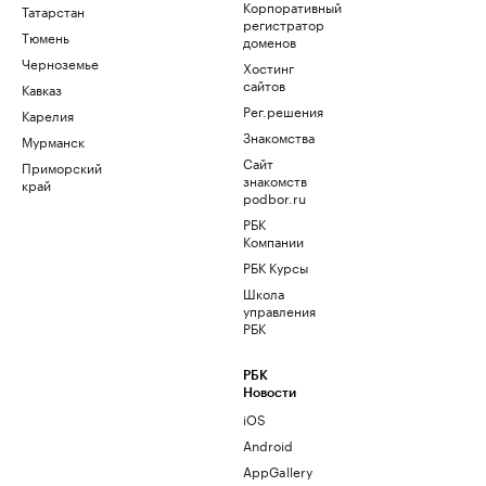
Корпоративный
Татарстан
регистратор
Тюмень
доменов
Черноземье
Хостинг
сайтов
Кавказ
Рег.решения
Карелия
Знакомства
Мурманск
Сайт
Приморский
знакомств
край
podbor.ru
РБК
Компании
РБК Курсы
Школа
управления
РБК
РБК
Новости
iOS
Android
AppGallery