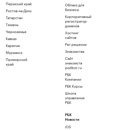
Пермский край
Облако для
бизнеса
Ростов-на-Дону
Корпоративный
Татарстан
регистратор
Тюмень
доменов
Черноземье
Хостинг
сайтов
Кавказ
Рег.решения
Карелия
Знакомства
Мурманск
Сайт
Приморский
знакомств
край
podbor.ru
РБК
Компании
РБК Курсы
Школа
управления
РБК
РБК
Новости
iOS