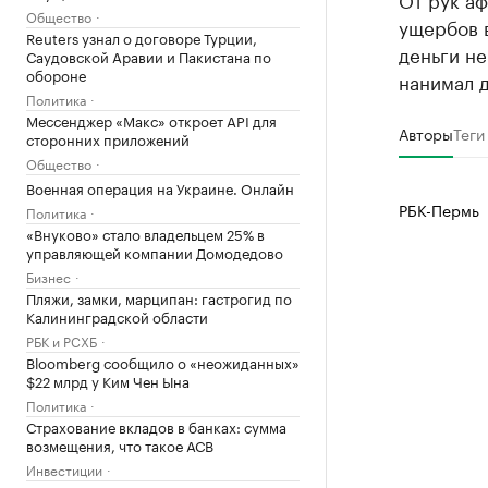
Общество
ущербов 
Reuters узнал о договоре Турции,
деньги н
Саудовской Аравии и Пакистана по
обороне
нанимал д
Политика
Мессенджер «Макс» откроет API для
Авторы
Теги
сторонних приложений
Общество
Военная операция на Украине. Онлайн
РБК-Пермь
Политика
«Внуково» стало владельцем 25% в
управляющей компании Домодедово
Бизнес
Пляжи, замки, марципан: гастрогид по
Калининградской области
РБК и РСХБ
Bloomberg сообщило о «неожиданных»
$22 млрд у Ким Чен Ына
Политика
Страхование вкладов в банках: сумма
возмещения, что такое АСВ
Инвестиции