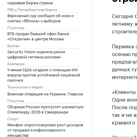
сырьевая биржа страны
РБК и Петербургская Биржа
Сегодня 
Верховный суд сообщил об иске о
снятии «Яблока» с выборов
летнему 
Политика
строитель
ВТБ продал бывший офис банка
«Открытие» в центре Москвы
Пермяка 
Бизнес
Security Vision оценила риски
осенью пр
цифровой гигиены россиян
предлагал
Компании
дачных т
Ученые США создали с помощью ИИ
вирусы против устойчивой кишечной
интернет
палочки
Технологии и медиа
«Клиенты 
Военная операция на Украине. Главное
Одни внос
Политика
После по
Сборные России пропустят шахматную
Олимпиаду-2026 в Самарканде
так и не 
Спорт
краевого
Минфин спрогнозировал рост доходов
от продажи конфискованного
имущества
От рук а