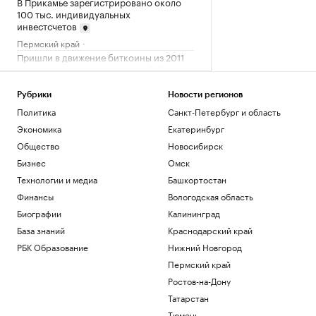
В Прикамье зарегистрировано около
100 тыс. индивидуальных
инвестсчетов
Пермский край
Пришли в движение биткоины из 2011
года. Их владелец в плюсе на $10 млн
Крипто
Рубрики
Новости регионов
CMO: чем занимается директор по
маркетингу
Политика
Санкт-Петербург и область
Образование
Экономика
Екатеринбург
WSJ узнала о смене позиции разведки
Общество
Новосибирск
США о «нападении» России на НАТО
Бизнес
Омск
Политика
Технологии и медиа
Башкортостан
Загрузить еще
Финансы
Вологодская область
Биографии
Калининград
База знаний
Краснодарский край
РБК Образование
Нижний Новгород
Пермский край
Ростов-на-Дону
Татарстан
Тюмень