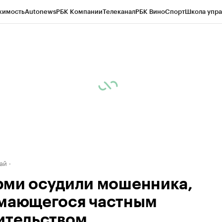
жимость
Autonews
РБК Компании
Телеканал
РБК Вино
Спорт
Школа упра
д
Стиль
Крипто
РБК Бизнес-среда
Дискуссионный клуб
Исследования
К
рагентов
Политика
Экономика
Бизнес
Технологии и медиа
Финансы
Рын
ай
рми осудили мошенника,
мающегося частным
ительством