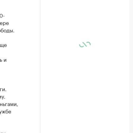
0-
фере
ободы.
еще
ь и
ги.
у.
ньгами,
лужбе
мы