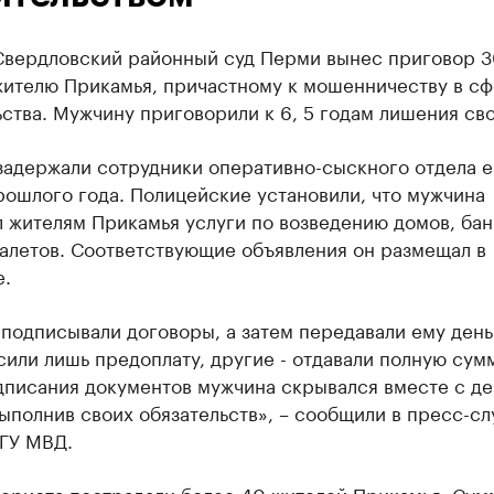
Свердловский районный суд Перми вынес приговор 3
жителю Прикамья, причастному к мошенничеству в с
ства. Мужчину приговорили к 6, 5 годам лишения св
задержали сотрудники оперативно-сыскного отдела 
ошлого года. Полицейские установили, что мужчина
 жителям Прикамья услуги по возведению домов, бан
уалетов. Соответствующие объявления он размещал в
е.
подписывали договоры, а затем передавали ему день
или лишь предоплату, другие - отдавали полную сумм
дписания документов мужчина скрывался вместе с де
выполнив своих обязательств», – сообщили в пресс-с
 ГУ МВД.
фериста пострадали более 40 жителей Прикамья. Сум