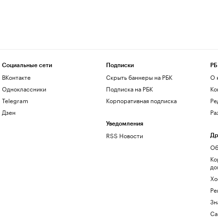
Социальные сети
Подписки
РБ
ВКонтакте
Скрыть баннеры на РБК
О 
Одноклассники
Подписка на РБК
Ко
Telegram
Корпоративная подписка
Ре
Дзен
Ра
Уведомления
RSS Новости
Др
Об
Ко
до
Хо
Ре
Зн
Са