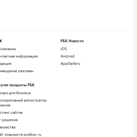
К
РБК Новости
компании
iOS
нтактная информация
Android
дакция
AppGallery
змещение рекламы
угие продукты РБК
лако для бизнеса
рпоративный регистратор
менов
стинг сайтов
г.решения
акомства
йт знакомств podbor.ru