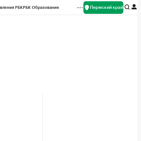
Пермский край
вления РБК
РБК Образование
редитные рейтинги
Франшизы
Газета
ок наличной валюты