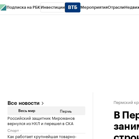
Подписка на РБК
Инвестиции
Мероприятия
Отрасли
Недви
РБК Курсы
РБК Life
Тренды
Визионеры
Национальные проекты
Горо
Спецпроекты СПб
Конференции СПб
Спецпроекты
Проверка конт
Пермский кр
Все новости
Пермь
Весь мир
В Пе
Российский защитник Мироманов
вернулся из НХЛ и перешел в СКА
зани
Спорт
Как работает крупнейшая товарно-
стро