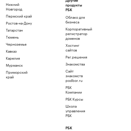
Другие
Нижний
продукты
Новгород
РБК
Пермский край
Облако для
бизнеса
Ростов-на-Дону
Корпоративный
Татарстан
регистратор
Тюмень
доменов
Черноземье
Хостинг
сайтов
Кавказ
Рег.решения
Карелия
Знакомства
Мурманск
Сайт
Приморский
знакомств
край
podbor.ru
РБК
Компании
РБК Курсы
Школа
управления
РБК
РБК