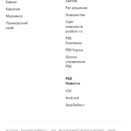
сайтов
Кавказ
Рег.решения
Карелия
Знакомства
Мурманск
Сайт
Приморский
знакомств
край
podbor.ru
РБК
Компании
РБК Курсы
Школа
управления
РБК
РБК
Новости
iOS
Android
AppGallery
© ООО «БИЗНЕСПРЕСС», АО «РОСБИЗНЕСКОНСАЛТИНГ», 1995–