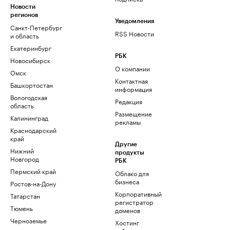
Новости
регионов
Уведомления
Санкт-Петербург
RSS Новости
и область
Екатеринбург
РБК
Новосибирск
О компании
Омск
Контактная
Башкортостан
информация
Вологодская
Редакция
область
Размещение
Калининград
рекламы
Краснодарский
край
Другие
Нижний
продукты
Новгород
РБК
Пермский край
Облако для
бизнеса
Ростов-на-Дону
Корпоративный
Татарстан
регистратор
Тюмень
доменов
Черноземье
Хостинг