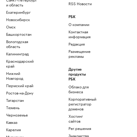
RSS Новости
и область
Екатеринбург
РБК
Новосибирск
О компании
Омск
Контактная
Башкортостан
информация
Вологодская
Редакция
область
Размещение
Калининград
рекламы
Краснодарский
край
Другие
Нижний
продукты
Новгород
РБК
Пермский край
Облако для
бизнеса
Ростов-на-Дону
Корпоративный
Татарстан
регистратор
Тюмень
доменов
Черноземье
Хостинг
сайтов
Кавказ
Рег.решения
Карелия
Знакомства
Мурманск