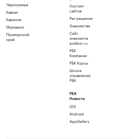
Черноземье
Хостинг
сайтов
Кавказ
Рег.решения
Карелия
Знакомства
Мурманск
Сайт
Приморский
знакомств
край
podbor.ru
РБК
Компании
РБК Курсы
Школа
управления
РБК
РБК
Новости
iOS
Android
AppGallery