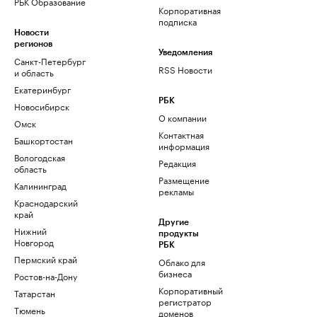
РБК Образование
Корпоративная
подписка
Новости
регионов
Уведомления
Санкт-Петербург
RSS Новости
и область
Екатеринбург
РБК
Новосибирск
О компании
Омск
Контактная
Башкортостан
информация
Вологодская
Редакция
область
Размещение
Калининград
рекламы
Краснодарский
край
Другие
Нижний
продукты
Новгород
РБК
Пермский край
Облако для
бизнеса
Ростов-на-Дону
Корпоративный
Татарстан
регистратор
Тюмень
доменов