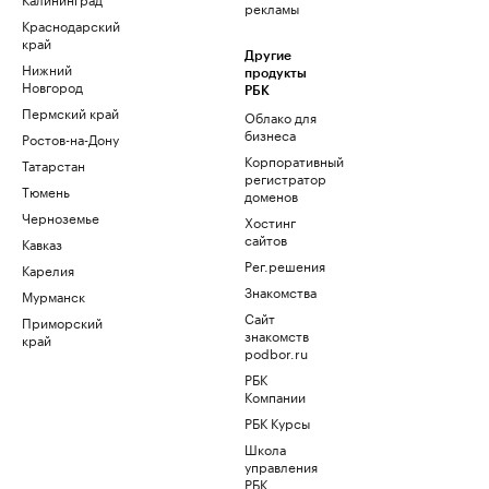
рекламы
Краснодарский
край
Другие
Нижний
продукты
Новгород
РБК
Пермский край
Облако для
бизнеса
Ростов-на-Дону
Корпоративный
Татарстан
регистратор
Тюмень
доменов
Черноземье
Хостинг
сайтов
Кавказ
Рег.решения
Карелия
Знакомства
Мурманск
Сайт
Приморский
знакомств
край
podbor.ru
РБК
Компании
РБК Курсы
Школа
управления
РБК