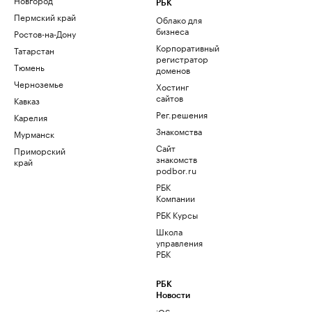
РБК
Пермский край
Облако для
бизнеса
Ростов-на-Дону
Корпоративный
Татарстан
регистратор
Тюмень
доменов
Черноземье
Хостинг
сайтов
Кавказ
Рег.решения
Карелия
Знакомства
Мурманск
Сайт
Приморский
знакомств
край
podbor.ru
РБК
Компании
РБК Курсы
Школа
управления
РБК
РБК
Новости
iOS