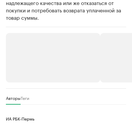
надлежащего качества или же отказаться от
покупки и потребовать возврата уплаченной за
товар суммы.
РБК Компании
РБК Компании
Авторы
Теги
Крупнейшие производители и
Страховые к
продавцы медийной продукции
присутствую
ИА РБК-Пермь
Ознакомьтесь с информацией в каталоге
Посмотрите в ката