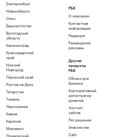
Екатеринбург
РБК
Новосибирск
О компании
Омск
Контактная
Башкортостан
информация
Вологодская
Редакция
область
Размещение
Калининград
рекламы
Краснодарский
край
Другие
Нижний
продукты
Новгород
РБК
Пермский край
Облако для
бизнеса
Ростов-на-Дону
Корпоративный
Татарстан
регистратор
Тюмень
доменов
Черноземье
Хостинг
сайтов
Кавказ
Рег.решения
Карелия
Знакомства
Мурманск
Сайт
Приморский