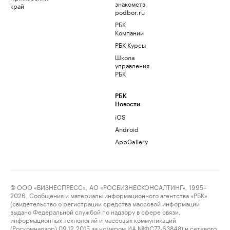
знакомств
край
podbor.ru
РБК
Компании
РБК Курсы
Школа
управления
РБК
РБК
Новости
iOS
Android
AppGallery
© ООО «БИЗНЕСПРЕСС», АО «РОСБИЗНЕСКОНСАЛТИНГ», 1995–
2026. Сообщения и материалы информационного агентства «РБК»
(свидетельство о регистрации средства массовой информации
выдано Федеральной службой по надзору в сфере связи,
информационных технологий и массовых коммуникаций
(Роскомнадзор) 09.12.2015 за номером ИА №ФС77-63848) и сетевого