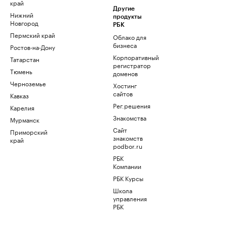
край
Другие
Нижний
продукты
Новгород
РБК
Пермский край
Облако для
бизнеса
Ростов-на-Дону
Корпоративный
Татарстан
регистратор
Тюмень
доменов
Черноземье
Хостинг
сайтов
Кавказ
Рег.решения
Карелия
Знакомства
Мурманск
Сайт
Приморский
знакомств
край
podbor.ru
РБК
Компании
РБК Курсы
Школа
управления
РБК