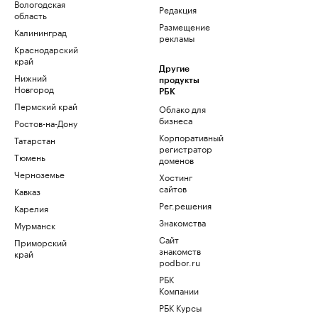
Вологодская
Редакция
область
Размещение
Калининград
рекламы
Краснодарский
край
Другие
Нижний
продукты
Новгород
РБК
Пермский край
Облако для
бизнеса
Ростов-на-Дону
Корпоративный
Татарстан
регистратор
Тюмень
доменов
Черноземье
Хостинг
сайтов
Кавказ
Рег.решения
Карелия
Знакомства
Мурманск
Сайт
Приморский
знакомств
край
podbor.ru
РБК
Компании
РБК Курсы