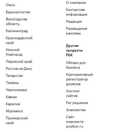
О компании
Омск
Контактная
Башкортостан
информация
Вологодская
Редакция
область
Размещение
Калининград
рекламы
Краснодарский
край
Другие
Нижний
продукты
Новгород
РБК
Пермский край
Облако для
бизнеса
Ростов-на-Дону
Корпоративный
Татарстан
регистратор
Тюмень
доменов
Черноземье
Хостинг
сайтов
Кавказ
Рег.решения
Карелия
Знакомства
Мурманск
Сайт
Приморский
знакомств
край
podbor.ru