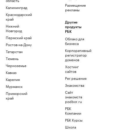
область
Размещение
Калининград
рекламы
Краснодарский
край
Другие
Нижний
продукты
Новгород
РБК
Пермский край
Облако для
бизнеса
Ростов-на-Дону
Корпоративный
Татарстан
регистратор
Тюмень
доменов
Черноземье
Хостинг
сайтов
Кавказ
Рег.решения
Карелия
Знакомства
Мурманск
Сайт
Приморский
знакомств
край
podbor.ru
РБК
Компании
РБК Курсы
Школа