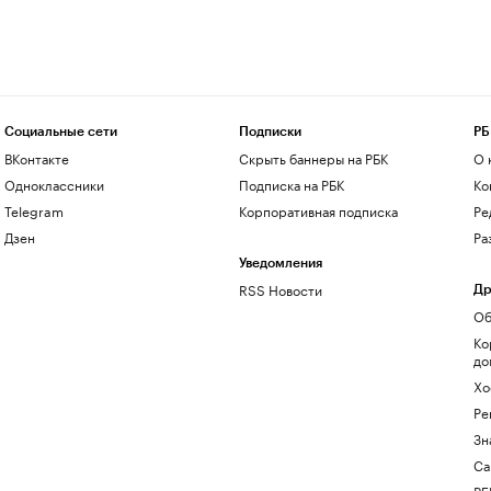
Социальные сети
Подписки
РБ
ВКонтакте
Скрыть баннеры на РБК
О 
Одноклассники
Подписка на РБК
Ко
Telegram
Корпоративная подписка
Ре
Дзен
Ра
Уведомления
RSS Новости
Др
Об
Ко
до
Хо
Ре
Зн
Са
РБ