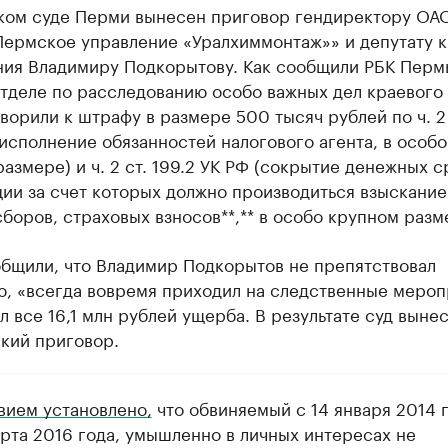
ком суде Перми вынесен приговор гендиректору ОА
Пермское управление «Уралхиммонтаж»» и депутату 
ния Владимиру Подкорытову. Как сообщили РБК Пермь
тделе по расследованию особо важных дел краевого 
ворили к штрафу в размере 500 тысяч рублей по ч. 2 с
исполнение обязанностей налогового агента, в особо
азмере) и ч. 2 ст. 199.2 УК РФ (сокрытие денежных с
ии за счет которых должно производиться взыскание
сборов, страховых взносов**,** в особо крупном разм
общили, что Владимир Подкорытов не препятствовал
ю, «всегда вовремя приходил на следственные мероп
л все 16,1 млн рублей ущерба. В результате суд выне
кий приговор.
вием установлено,
что обвиняемый с 14 января 2014 
арта 2016 года, умышленно в личных интересах не