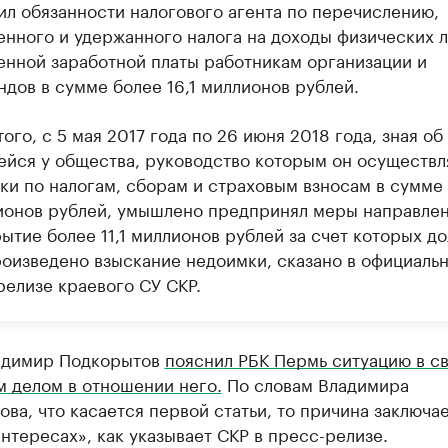
ил обязанности налогового агента по перечислению,
енного и удержанного налога на доходы физических л
енной заработной платы работникам организации и
ндов в сумме более 16,1 миллионов рублей.
ого, с 5 мая 2017 года по 26 июня 2018 года, зная об
йся у общества, руководство которым он осуществл
ки по налогам, сборам и страховым взносам в сумме
ионов рублей, умышлено предпринял меры направле
ытие более 11,1 миллионов рублей за счет которых д
роизведено взыскание недоимки, сказано в официаль
релизе краевого СУ СКР.
адимир Подкорытов
пояснил РБК Пермь ситуацию в св
м делом в отношении него.
По словам Владимира
ва, что касается первой статьи, то причина заключае
нтересах», как указывает СКР в пресс-релизе.