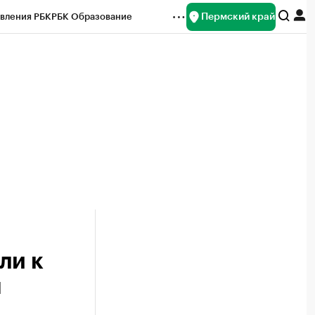
Пермский край
вления РБК
РБК Образование
редитные рейтинги
Франшизы
Газета
ок наличной валюты
ли к
м