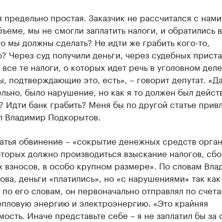
 предельно простая. Заказчик не рассчитался с нами
ъеме, мы не смогли заплатить налоги, и обратились в
то мы должны сделать? Не идти же грабить кого-то,
? Через суд получили деньги, через судебных прист
 все те налоги, о которых идет речь в уголовном деле
, подтверждающие это, есть», – говорит депутат. «Да
льно, было нарушение, но как я то должен был дейст
? Идти банк грабить? Меня бы по другой статье прив
л Владимир Подкорытов.
татья обвинение – «сокрытие денежных средств орга
оторых должно производиться взыскание налогов, сбо
 взносов, в особо крупном размере». По словам Вла
ва, деньги «платились», но «с нарушениями» так как
 по его словам, он первоначально отправлял по счета
епловую энергию и электроэнергию. «Это крайняя
ость. Иначе представьте себе – я не заплатил бы за 