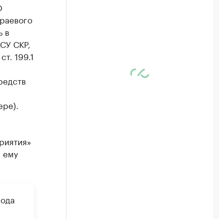
О
краевого
 в
СУ СКР,
т. 199.1
редств
ере).
риятия»
с ему
года