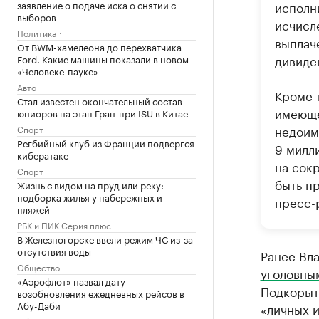
заявление о подаче иска о снятии с
исполн
выборов
исчисл
Политика
выплач
От BWM-хамелеона до перехватчика
дивиде
Ford. Какие машины показали в новом
«Человеке-пауке»
Авто
Кроме т
Стал известен окончательный состав
имеюще
юниоров на этап Гран-при ISU в Китае
недоим
Спорт
Регбийный клуб из Франции подвергся
9 милл
кибератаке
на сокр
Спорт
быть п
Жизнь с видом на пруд или реку:
подборка жилья у набережных и
пресс-
пляжей
РБК и ПИК Серия плюс
В Железногорске ввели режим ЧС из-за
отсутствия воды
Ранее Вл
Общество
уголовны
«Аэрофлот» назвал дату
Подкорыто
возобновления ежедневных рейсов в
Абу-Даби
«личных и