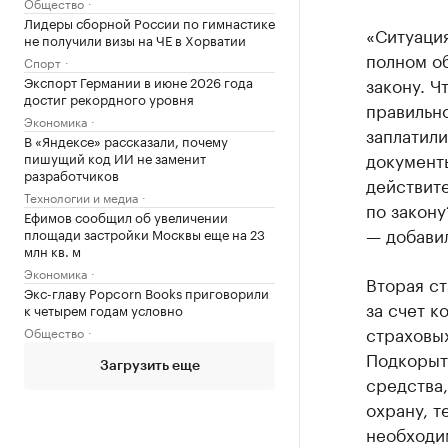
Общество
Лидеры сборной России по гимнастике
«Ситуация
не получили визы на ЧЕ в Хорватии
полном об
Спорт
Экспорт Германии в июне 2026 года
закону. Ч
достиг рекордного уровня
правильно
Экономика
заплатили
В «Яндексе» рассказали, почему
документы
пишущий код ИИ не заменит
разработчиков
действите
Технологии и медиа
по закону
Ефимов сообщил об увеличении
— добави
площади застройки Москвы еще на 23
млн кв. м
Экономика
Вторая с
Экс-главу Popcorn Books приговорили
за счет к
к четырем годам условно
страховых
Общество
Подкорыто
Загрузить еще
средства,
охрану, т
необходим