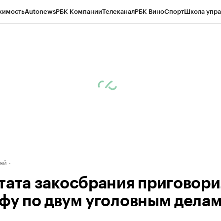
жимость
Autonews
РБК Компании
Телеканал
РБК Вино
Спорт
Школа упра
д
Стиль
Крипто
РБК Бизнес-среда
Дискуссионный клуб
Исследования
К
рагентов
Политика
Экономика
Бизнес
Технологии и медиа
Финансы
Рын
ай
тата закосбрания приговори
фу по двум уголовным дела