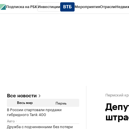
Подписка на РБК
Инвестиции
Мероприятия
Отрасли
Недви
РБК Курсы
РБК Life
Тренды
Визионеры
Национальные проекты
Горо
Спецпроекты СПб
Конференции СПб
Спецпроекты
Проверка конт
Пермский кр
Все новости
Пермь
Весь мир
Депу
В России стартовали продажи
гибридного Tank 400
штра
Авто
Дружба с подчиненными без потери