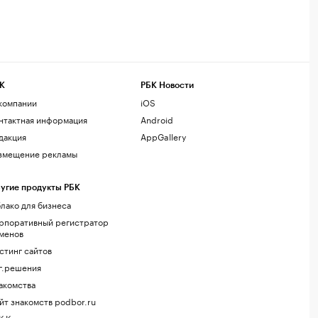
К
РБК Новости
компании
iOS
нтактная информация
Android
дакция
AppGallery
змещение рекламы
угие продукты РБК
лако для бизнеса
рпоративный регистратор
менов
стинг сайтов
г.решения
акомства
йт знакомств podbor.ru
К Компании