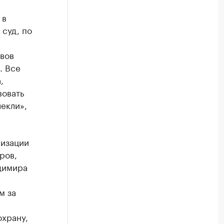
 в
 суд, по
авов
. Все
,
вовать
лекли»,
низации
ров,
димира
м за
охрану,