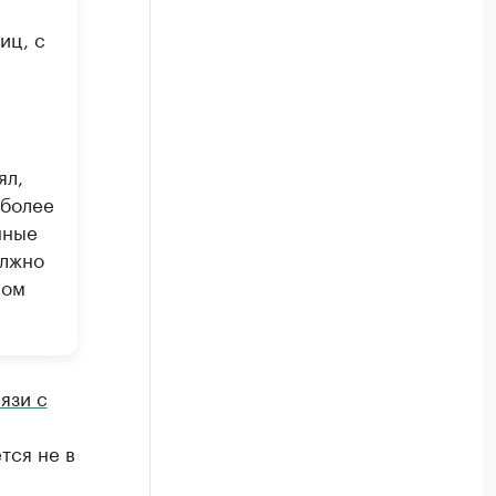
иц, с
ял,
 более
нные
олжно
ном
язи с
тся не в