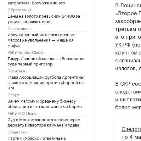
авторитета. Возможно ли это
В Ленинс
Образование
«Второе 
Цены на золото превысили $4400 за
заксобра
унцию впервые с июня
третьем о
Инвестиции
Искусственный интеллект вызовет
его приго
массовые увольнения — и еще 10
УК РФ (не
мифов
крупном р
РБК и Yandex Cloud
Тимур Иванов обжаловал в Верховном
организац
суде первый приговор
налогов, 
Политика
Глава Ассоциации футбола Аргентины
заявил о кампании против сборной на
В СКР со
ЧМ
следстви
Спорт
и выплати
Зачем малому и среднему бизнесу
более мяг
облигации и что важно знать о бирже
РБК и МСП Банк
Суд в Москве запретил пенсионерке
держать в квартире каймана и удава
Следст
Общество
по 4 м
Партия «Яблоко» ответила на