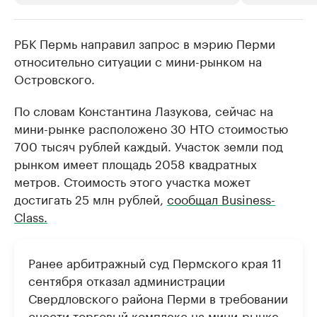
РБК Пермь направил запрос в мэрию Перми
РБК Компании
РБК Компании
относительно ситуации с мини-рынком на
Крупнейшие производители и
Страховые к
Островского.
продавцы медийной продукции
присутствую
Ознакомьтесь с информацией в каталоге
Посмотрите в ката
По словам Константина Лазукова, сейчас на
мини-рынке расположено 30 НТО стоимостью
700 тысяч рублей каждый. Участок земли под
рынком имеет площадь 2058 квадратных
метров. Стоимость этого участка может
достигать 25 млн рублей,
сообщал Business-
Сlass.
Ранее арбитражный суд Пермского края 11
сентября отказал администрации
Свердловского района Перми в требовании
снести торговый комплекс на мини-рынке