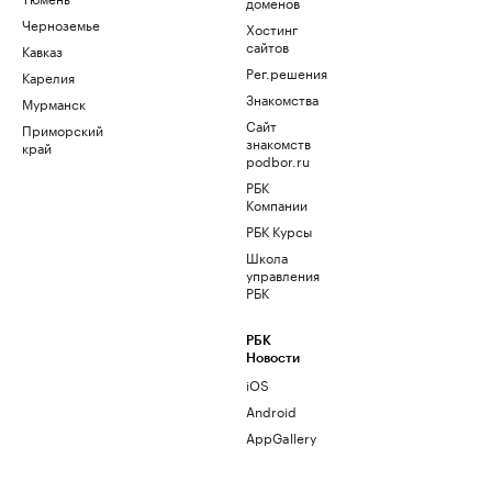
доменов
Черноземье
Хостинг
сайтов
Кавказ
Рег.решения
Карелия
Знакомства
Мурманск
Сайт
Приморский
знакомств
край
podbor.ru
РБК
Компании
РБК Курсы
Школа
управления
РБК
РБК
Новости
iOS
Android
AppGallery