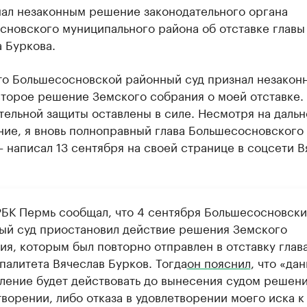
нал незаконным решение законодательного органа
сновского муниципального района об отставке главы
 Буркова.
что Большесосновской районный суд признал незакон
второе решение Земского собрания о моей отставке
тельной защиты оставлены в силе. Несмотря на даль
ние, я вновь полноправный глава Большесосновского
– написал 13 сентября на своей странице в соцсети В
РБК Пермь сообщал, что 4 сентября Большесосновск
ый суд приостановил действие решения Земского
ия, которым был повторно отправлен в отставку глав
палитета Вячеслав Бурков. Тогда
он пояснил
, что «да
ление будет действовать до вынесения судом решени
ворении, либо отказа в удовлетворении моего иска к