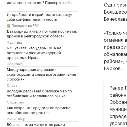
идеальное решение? Проверьте себя
Суд приз
Большесо
Из крайности в крайности: как ведут
Вячеслава
себя конфликтные личности
Подписка на РБК
Два мирных жителя погибли после атак
«Только 
дронов в Белгородской области
отменил 
Политика
предвари
NYT узнала, что удары США не
остановили развитие ядерной
обжалова
программы Ирана
района», 
Политика
Бурков.
Международная федерация
скейтбординга сняла все ограничения
с россиян
Спорт
Ранее 
Володин рассказал о запуске мер по
районн
стабилизации топливного рынка
Собран
Общество
Как сохранить средства во времена
муници
нестабильности рынков
опреде
РБК и Сбер
удовлет
ВС счел, что за магнитные рамки