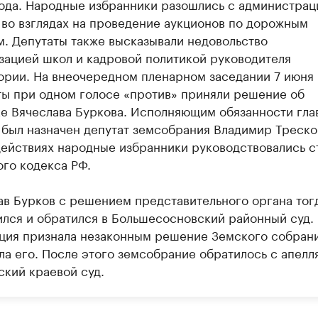
года. Народные избранники разошлись с администрац
 во взглядах на проведение аукционов по дорожным
м. Депутаты также высказывали недовольство
зацией школ и кадровой политикой руководителя
ории. На внеочередном пленарном заседании 7 июня
ты при одном голосе «против» приняли решение об
ке Вячеслава Буркова. Исполняющим обязанности гла
 был назначен депутат земсобрания Владимир Треско
действиях народные избранники руководствовались ст
ого кодекса РФ.
ав Бурков с решением представительного органа тог
ился и обратился в Большесосновский районный суд.
ция признала незаконным решение Земского собрани
ла его. После этого земсобрание обратилось с апелл
ский краевой суд.