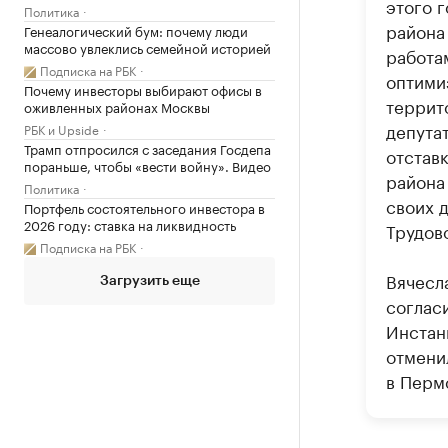
этого 
Политика
района
Генеалогический бум: почему люди
массово увлеклись семейной историей
работа
Подписка на РБК
оптими
Почему инвесторы выбирают офисы в
террит
оживленных районах Москвы
депута
РБК и Upside
Трамп отпросился с заседания Госдепа
отстав
пораньше, чтобы «вести войну». Видео
района
Политика
своих 
Портфель состоятельного инвестора в
2026 году: ставка на ликвидность
Трудов
Подписка на РБК
Вячесл
Загрузить еще
соглас
Инстан
отмени
в Перм