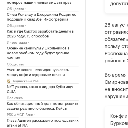
номеров машин нельзя лишать прав
депута
Общество
С чем Роналду и Джорджина Родригес
подошли к свадьбе. Инфографика
28 авгус
Общество
отправило
Как и где быстро заработать деньги в
2026 году: 15 способов
обязатель
Инвестиции
пользу о
Осенние каникулы у школьников в
Роспожна
новом учебном году будут дольше
зимних
района в 
Общество
Ученые нашли неожиданную связь
Во время
между кофе и здоровьем печени
Смирнова 
Подписка на РБК
NYT узнала, какого лидера Кубы ищут
не вносит
США
нарушени
Политика
Как облигационный долг помог решить
задачи реального бизнеса. Кейсы
РБК и МСП Банк
Конфли
Глава Адыгеи рассказал о последствиях
Бурков
атаки БПЛА