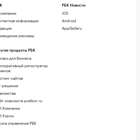
К
РБК Новости
компании
iOS
нтактная информация
Android
дакция
AppGallery
змещение рекламы
угие продукты РБК
лако для бизнеса
рпоративный регистратор
менов
стинг сайтов
г.решения
акомства
йт знакомств podbor.ru
К Компании
К Курсы
ола управления РБК