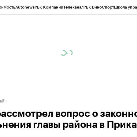
жимость
Autonews
РБК Компании
Телеканал
РБК Вино
Спорт
Школа упра
д
Стиль
Крипто
РБК Бизнес-среда
Дискуссионный клуб
Исследования
К
рагентов
Политика
Экономика
Бизнес
Технологии и медиа
Финансы
Рын
ай
рассмотрел вопрос о законн
ьнения главы района в Прик