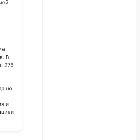
ией
вы
в. В
. 278
да не
я и
яцией