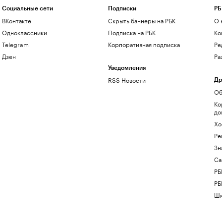
Социальные сети
Подписки
РБ
ВКонтакте
Скрыть баннеры на РБК
О 
Одноклассники
Подписка на РБК
Ко
Telegram
Корпоративная подписка
Ре
Дзен
Ра
Уведомления
RSS Новости
Др
Об
Ко
до
Хо
Ре
Зн
Са
РБ
РБ
Шк