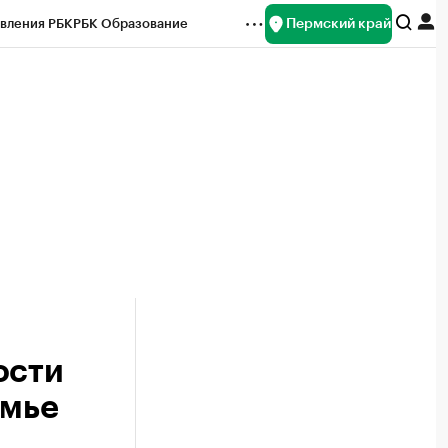
Пермский край
вления РБК
РБК Образование
редитные рейтинги
Франшизы
Газета
ок наличной валюты
ости
амье