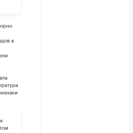
.
торно
одов в
ели
вла
уратура
ризнаки
м
етом