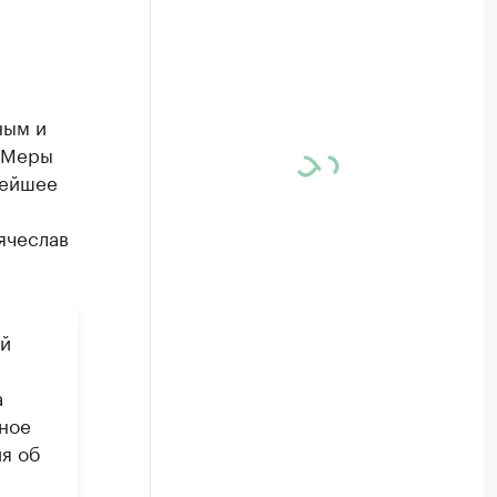
ным и
. Меры
нейшее
ячеслав
ий
а
нное
я об