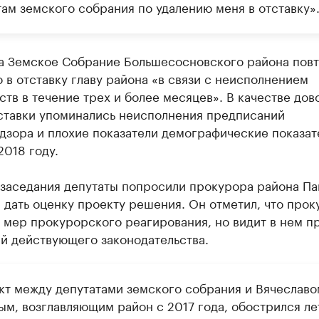
там земского собрания по удалению меня в отставку»
та Земское Собрание Большесосновского района пов
 в отставку главу района «в связи с неисполнением
ств в течение трех и более месяцев». В качестве дов
тставки упоминались неисполнения предписаний
дзора и плохие показатели демографические показат
2018 году.
 заседания депутаты попросили прокурора района Па
дать оценку проекту решения. Он отметил, что прок
 мер прокурорского реагирования, но видит в нем п
й действующего законодательства.
кт между депутатами земского собрания и Вячеславо
ым, возглавляющим район с 2017 года, обострился л