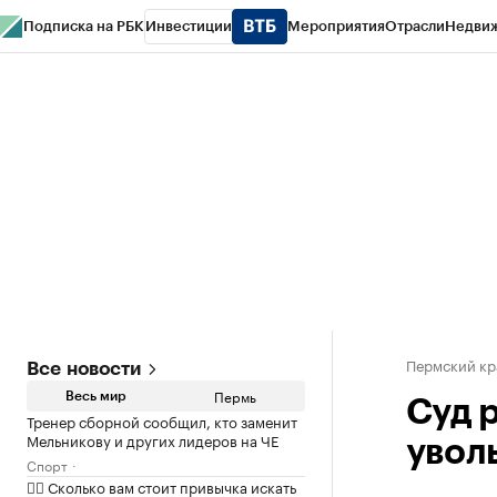
Подписка на РБК
Инвестиции
Мероприятия
Отрасли
Недви
РБК Курсы
РБК Life
Тренды
Визионеры
Национальные проекты
Горо
Спецпроекты СПб
Конференции СПб
Спецпроекты
Проверка конт
Пермский кр
Все новости
Пермь
Весь мир
Суд 
Тренер сборной сообщил, кто заменит
Мельникову и других лидеров на ЧЕ
увол
Спорт
✍🏻 Сколько вам стоит привычка искать