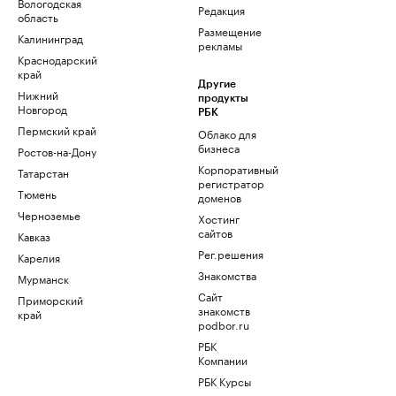
Вологодская
Редакция
область
Размещение
Калининград
рекламы
Краснодарский
край
Другие
Нижний
продукты
Новгород
РБК
Пермский край
Облако для
бизнеса
Ростов-на-Дону
Корпоративный
Татарстан
регистратор
Тюмень
доменов
Черноземье
Хостинг
сайтов
Кавказ
Рег.решения
Карелия
Знакомства
Мурманск
Сайт
Приморский
знакомств
край
podbor.ru
РБК
Компании
РБК Курсы