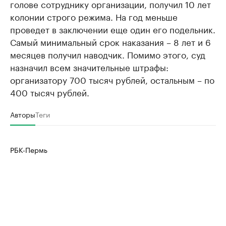
голове сотруднику организации, получил 10 лет
Ознакомьтесь с информацией в каталоге
Посмотрите в ката
колонии строго режима. На год меньше
проведет в заключении еще один его подельник.
Самый минимальный срок наказания – 8 лет и 6
месяцев получил наводчик. Помимо этого, суд
назначил всем значительные штрафы:
организатору 700 тысяч рублей, остальным – по
400 тысяч рублей.
Авторы
Теги
РБК-Пермь