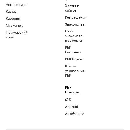
Черноземье
Хостинг
сайтов
Кавказ
Рег.решения
Карелия
Знакомства
Мурманск
Сайт
Приморский
знакомств
край
podbor.ru
РБК
Компании
РБК Курсы
Школа
управления
РБК
РБК
Новости
iOS
Android
AppGallery