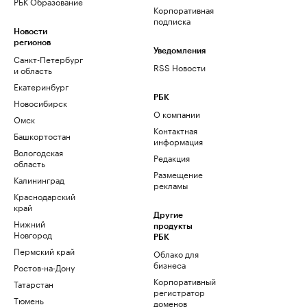
РБК Образование
Корпоративная
подписка
Новости
регионов
Уведомления
Санкт-Петербург
RSS Новости
и область
Екатеринбург
РБК
Новосибирск
О компании
Омск
Контактная
Башкортостан
информация
Вологодская
Редакция
область
Размещение
Калининград
рекламы
Краснодарский
край
Другие
Нижний
продукты
Новгород
РБК
Пермский край
Облако для
бизнеса
Ростов-на-Дону
Корпоративный
Татарстан
регистратор
Тюмень
доменов