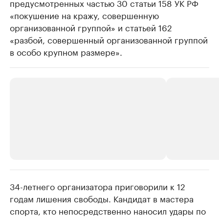
предусмотренных частью 30 статьи 158 УК РФ
«покушение на кражу, совершенную
организованной группой» и статьей 162
«разбой, совершенный организованной группой
в особо крупном размере».
34-летнего организатора приговорили к 12
РБК Компании
РБК Компании
годам лишения свободы. Кандидат в мастера
Крупнейшие производители и
Страховые к
спорта, кто непосредственно наносил удары по
продавцы медийной продукции
присутствую