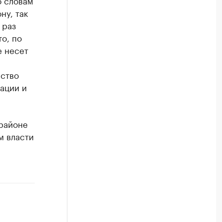
о словам
ну, так
 раз
о, по
е несет
нство
ации и
орайоне
м власти