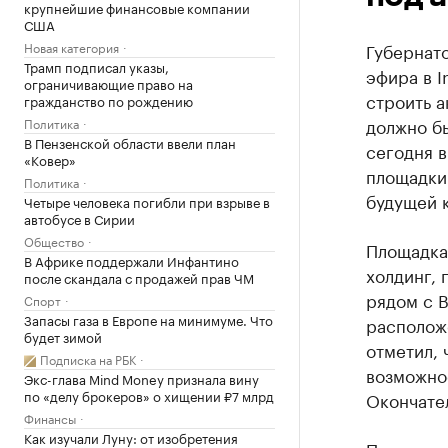
крупнейшие финансовые компании
США
Новая категория
Губернат
Трамп подписал указы,
эфира в I
ограничивающие право на
строить а
гражданство по рождению
должно бы
Политика
В Пензенской области ввели план
сегодня в
«Ковер»
площадки 
Политика
будущей 
Четыре человека погибли при взрыве в
автобусе в Сирии
Общество
Площадка
В Африке поддержали Инфантино
холдинг, 
после скандала с продажей прав ЧМ
рядом с 
Спорт
Запасы газа в Европе на минимуме. Что
расположе
будет зимой
отметил, 
Подписка на РБК
возможнос
Экс-глава Mind Money признала вину
по «делу брокеров» о хищении ₽7 млрд
Окончате
Финансы
Как изучали Луну: от изобретения