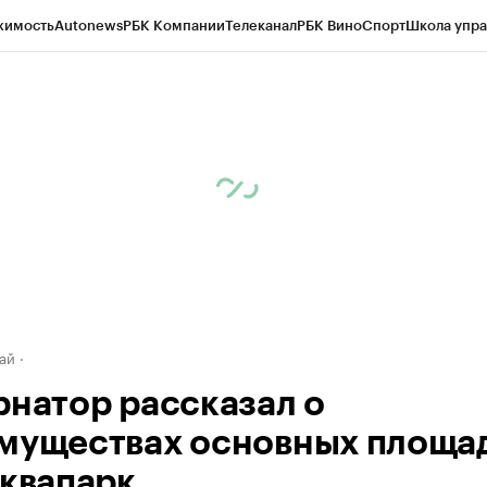
жимость
Autonews
РБК Компании
Телеканал
РБК Вино
Спорт
Школа упра
д
Стиль
Крипто
РБК Бизнес-среда
Дискуссионный клуб
Исследования
К
рагентов
Политика
Экономика
Бизнес
Технологии и медиа
Финансы
Рын
ай
рнатор рассказал о
муществах основных площа
аквапарк