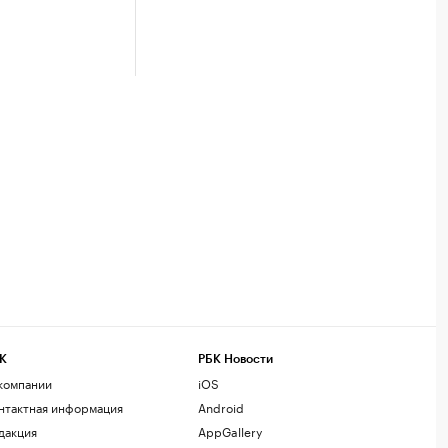
К
РБК Новости
компании
iOS
нтактная информация
Android
дакция
AppGallery