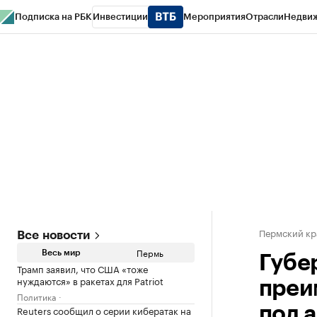
Подписка на РБК
Инвестиции
Мероприятия
Отрасли
Недви
РБК Курсы
РБК Life
Тренды
Визионеры
Национальные проекты
Горо
Спецпроекты СПб
Конференции СПб
Спецпроекты
Проверка конт
Пермский кр
Все новости
Пермь
Весь мир
Губе
Трамп заявил, что США «тоже
нуждаются» в ракетах для Patriot
преи
Политика
Reuters сообщил о серии кибератак на
под 