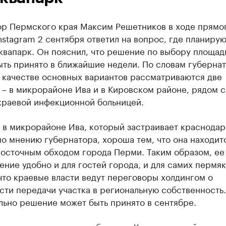
ор Пермского края Максим Решетников в ходе прямо
nstagram 2 сентября ответил на вопрос, где планирую
квапарк. Он пояснил, что решение по выбору площад
ть принято в ближайшие недели. По словам губернат
 качестве основных вариантов рассматриваются две
– в микрорайоне Ива и в Кировском районе, рядом с
краевой инфекционной больницей.
 в микрорайоне Ива, который застраивает краснода
по мнению губернатора, хороша тем, что она находит
Восточным обходом города Перми. Таким образом, ее
ние удобно и для гостей города, и для самих пермяк
что краевые власти ведут переговоры холдингом о
ти передачи участка в региональную собственность.
льно решение может быть принято в сентябре.