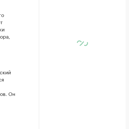
го
т
ки
ора,
рский
ся
ов. Он