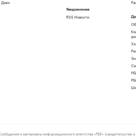
Дзен
Ра
Уведомления
RSS Новости
Др
Об
Ко
до
Хо
Ре
Зн
Са
РБ
РБ
Шк
ения и материалы информационного агентства «РБК» (свидетельство о 