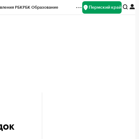
Пермский край
вления РБК
РБК Образование
редитные рейтинги
Франшизы
Газета
ок наличной валюты
док