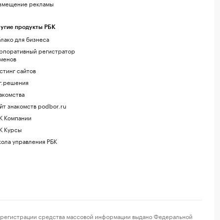
змещение рекламы
угие продукты РБК
лако для бизнеса
рпоративный регистратор
менов
стинг сайтов
г.решения
акомства
йт знакомств podbor.ru
К Компании
К Курсы
ола управления РБК
регистрации средства массовой информации выдано Федеральной