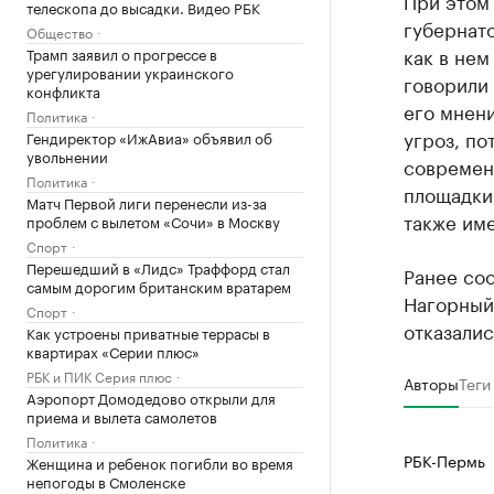
При этом
телескопа до высадки. Видео РБК
губернато
Общество
как в нем
Трамп заявил о прогрессе в
урегулировании украинского
говорили 
конфликта
его мнен
Политика
угроз, по
Гендиректор «ИжАвиа» объявил об
увольнении
современ
Политика
площадки 
Матч Первой лиги перенесли из-за
также им
проблем с вылетом «Сочи» в Москву
Спорт
Перешедший в «Лидс» Траффорд стал
Ранее соо
самым дорогим британским вратарем
Нагорный
Спорт
отказалис
Как устроены приватные террасы в
квартирах «Серии плюс»
РБК и ПИК Серия плюс
Авторы
Теги
Аэропорт Домодедово открыли для
приема и вылета самолетов
Политика
РБК-Пермь
Женщина и ребенок погибли во время
непогоды в Смоленске