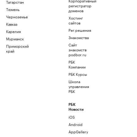
Корпоративный
Татарстан
регистратор
Тюмень
доменов
Черноземье
Хостинг
сайтов
Кавказ
Рег.решения
Карелия
Знакомства
Мурманск
Сайт
Приморский
знакомств
край
podbor.ru
РБК
Компании
РБК Курсы
Школа
управления
РБК
РБК
Новости
iOS
Android
AppGallery