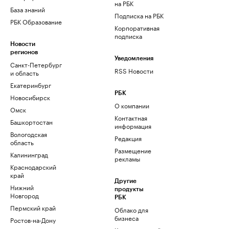
на РБК
База знаний
Подписка на РБК
РБК Образование
Корпоративная
подписка
Новости
регионов
Уведомления
Санкт-Петербург
RSS Новости
и область
Екатеринбург
РБК
Новосибирск
О компании
Омск
Контактная
Башкортостан
информация
Вологодская
Редакция
область
Размещение
Калининград
рекламы
Краснодарский
край
Другие
Нижний
продукты
Новгород
РБК
Пермский край
Облако для
бизнеса
Ростов-на-Дону