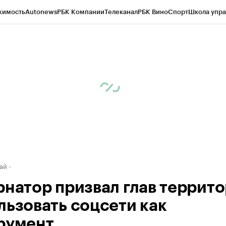
жимость
Autonews
РБК Компании
Телеканал
РБК Вино
Спорт
Школа упра
д
Стиль
Крипто
РБК Бизнес-среда
Дискуссионный клуб
Исследования
К
рагентов
Политика
Экономика
Бизнес
Технологии и медиа
Финансы
Рын
ай
рнатор призвал глав террит
льзовать соцсети как
румент