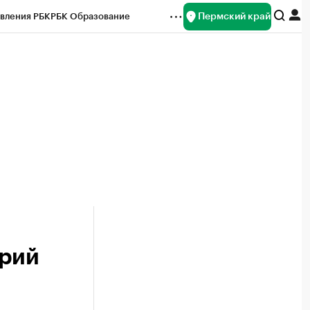
Пермский край
вления РБК
РБК Образование
редитные рейтинги
Франшизы
Газета
ок наличной валюты
орий