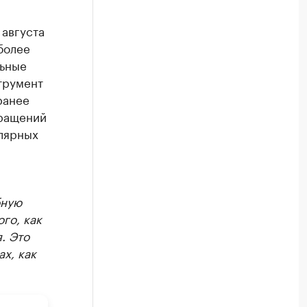
 августа
более
льные
трумент
ранее
бращений
улярных
бную
го, как
. Это
х, как