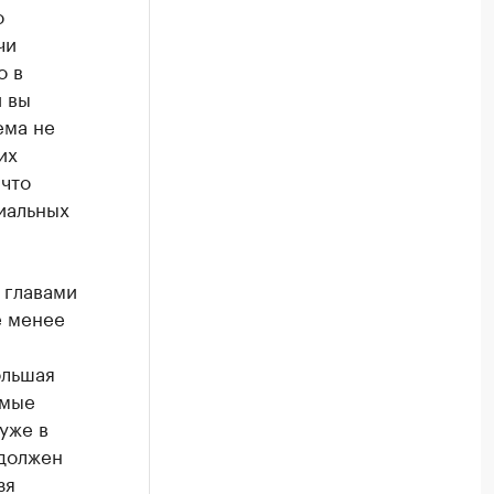
о
чи
о в
 вы
ема не
их
 что
иальных
 главами
е менее
ольшая
ямые
уже в
 должен
зя