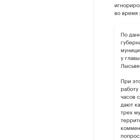
игнориров
во время
По дан
губерн
муници
у глав
Лысьве
При эт
работу
часов с
дают к
трех м
террит
коммен
попрос