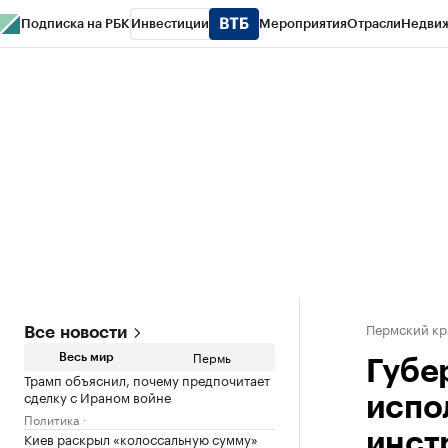
Подписка на РБК
Инвестиции
Мероприятия
Отрасли
Недви
РБК Курсы
РБК Life
Тренды
Визионеры
Национальные проекты
Горо
Спецпроекты СПб
Конференции СПб
Спецпроекты
Проверка конт
Пермский кр
Все новости
Пермь
Весь мир
Губе
Трамп объяснил, почему предпочитает
сделку с Ираном войне
испо
Политика
Киев раскрыл «колоссальную сумму»
инст