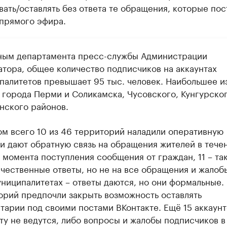
ать/оставлять без ответа те обращения, которые по
 прямого эфира.
ным департамента пресс-службы Администрации
атора, общее количество подписчиков на аккаунтах
палитетов превышает 95 тыс. человек. Наибольшее и
ы города Перми и Соликамска, Чусовского, Кунгурског
нского районов.
ом всего 10 из 46 территорий наладили оперативную
 и дают обратную связь на обращения жителей в тече
 момента поступления сообщения от граждан, 11 – та
ачественные ответы, но не на все обращения и жалобы
униципалитетах – ответы даются, но они формальные.
орий предпочли закрыть возможность оставлять
тарии под своими постами ВКонтакте. Ещё 15 аккаунт
ту не ведутся, либо вопросы и жалобы подписчиков в