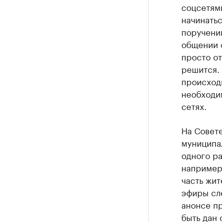
соцсетями
начинатьс
поручений
общении 
просто от
решится. 
происходи
необходи
сетях.
На Совет
муниципа
одного ра
например,
часть жит
эфиры сле
анонсе пр
быть дан 