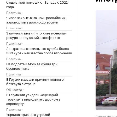
бюджетной помощи от Запада с 2022
года
Политика
Число закрытых за ночь российских
аэропортов выросло до восьми
Политика
Залужный заявил, что Киев исчерпал
ресурс вооружений в конфликте
Политика
Лантратова заявила, что судьба более
300 курян неизвестна после вторжения
Политика
На подлете к Москве сбили три
беспилотника
Политика
В Грузии назвали причину полного
блэкаута в стране
Общество
В Германии увидели «сценарий
теракта» в инциденте с дроном в
аэропорту
Политика
Украина признала угрозой
Фото: Архи