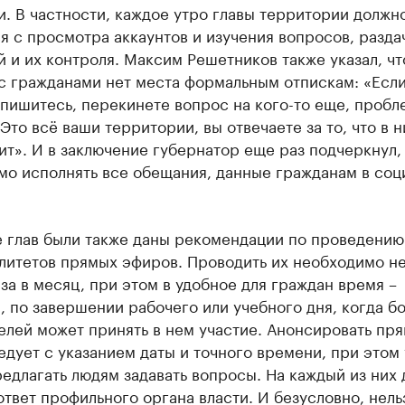
. В частности, каждое утро главы территории должн
я с просмотра аккаунтов и изучения вопросов, разда
 и их контроля. Максим Решетников также указал, чт
с гражданами нет места формальным отпискам: «Если
пишитесь, перекинете вопрос на кого-то еще, пробл
Это всё ваши территории, вы отвечаете за то, что в н
т». И в заключение губернатор еще раз подчеркнул,
мо исполнять все обещания, данные гражданам в соц
е глав были также даны рекомендации по проведению
литетов прямых эфиров. Проводить их необходимо н
за в месяц, при этом в удобное для граждан время –
 по завершении рабочего или учебного дня, когда б
елей может принять в нем участие. Анонсировать пр
дует с указанием даты и точного времени, при этом 
едлагать людям задавать вопросы. На каждый из них
ответ профильного органа власти. И безусловно, нель