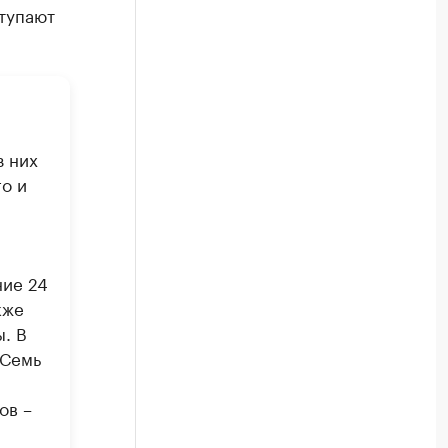
ступают
з них
о и
ние 24
кже
. В
 Семь
ов –