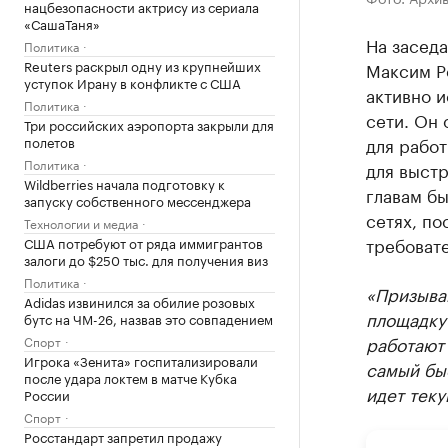
нацбезопасности актрису из сериала
«СашаТаня»
На заседа
Политика
Reuters раскрыл одну из крупнейших
Максим Р
уступок Ирану в конфликте с США
активно и
Политика
сети. Он 
Три российских аэропорта закрыли для
полетов
для работ
Политика
для выстр
Wildberries начала подготовку к
главам бы
запуску собственного мессенджера
сетях, по
Технологии и медиа
требовате
США потребуют от ряда иммигрантов
залоги до $250 тыс. для получения виз
Политика
«Призыва
Adidas извинился за обилие розовых
площадку 
бутс на ЧМ-26, назвав это совпадением
работают 
Спорт
Игрока «Зенита» госпитализировали
самый быс
после удара локтем в матче Кубка
идет теку
России
Спорт
Росстандарт запретил продажу