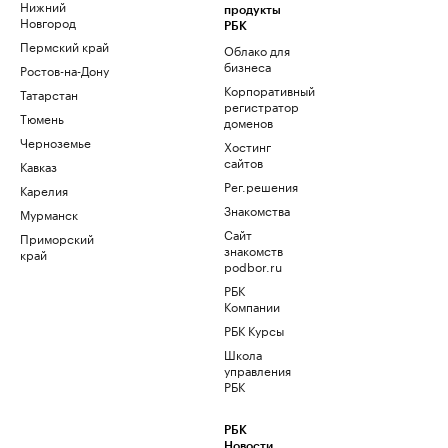
Нижний
продукты
Новгород
РБК
Пермский край
Облако для
бизнеса
Ростов-на-Дону
Корпоративный
Татарстан
регистратор
Тюмень
доменов
Черноземье
Хостинг
сайтов
Кавказ
Рег.решения
Карелия
Знакомства
Мурманск
Сайт
Приморский
знакомств
край
podbor.ru
РБК
Компании
РБК Курсы
Школа
управления
РБК
РБК
Новости