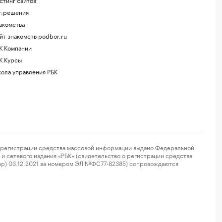
г.решения
акомства
йт знакомств podbor.ru
К Компании
К Курсы
ола управления РБК
регистрации средства массовой информации выдано Федеральной
и сетевого издания «РБК» (свидетельство о регистрации средства
ор) 03.12.2021 за номером ЭЛ №ФС77-82385) сопровождаются