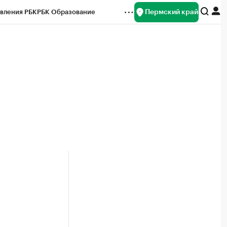
Пермский край
вления РБК
РБК Образование
редитные рейтинги
Франшизы
Газета
ок наличной валюты