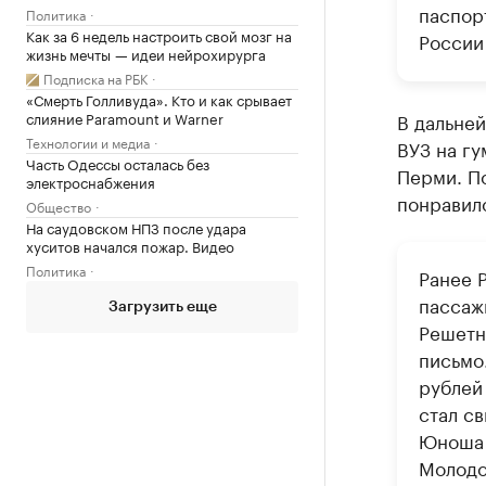
паспорт
Политика
Как за 6 недель настроить свой мозг на
России
жизнь мечты — идеи нейрохирурга
Подписка на РБК
«Смерть Голливуда». Кто и как срывает
слияние Paramount и Warner
В дальней
Технологии и медиа
ВУЗ на гу
Часть Одессы осталась без
Перми. По
электроснабжения
понравил
Общество
На саудовском НПЗ после удара
хуситов начался пожар. Видео
Политика
Ранее 
пассаж
Загрузить еще
Решетн
письмо
рублей
стал св
Юноша 
Молодо