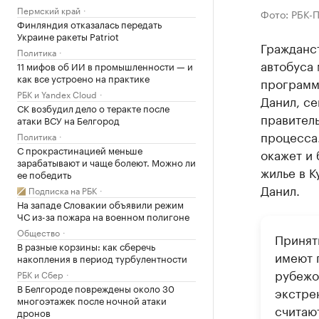
Пермский край
Фото: РБК-
Финляндия отказалась передать
Украине ракеты Patriot
Гражданс
Политика
автобуса
11 мифов об ИИ в промышленности — и
как все устроено на практике
программ
РБК и Yandex Cloud
Данил, се
СК возбудил дело о теракте после
правител
атаки ВСУ на Белгород
процесса.
Политика
С прокрастинацией меньше
окажет и 
зарабатывают и чаще болеют. Можно ли
жилье в К
ее победить
Данил.
Подписка на РБК
На западе Словакии объявили режим
ЧС из-за пожара на военном полигоне
Общество
Принят
В разные корзины: как сберечь
имеют 
накопления в период турбулентности
рубежо
РБК и Сбер
В Белгороде повреждены около 30
экстре
многоэтажек после ночной атаки
считаю
дронов