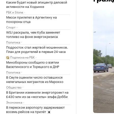
Каким будет новый эпицентр деловой
активности на Ходынке
РБК и Stone
Месси прилетел в Аргентину на
похороны отца
Спорт
WSJ раскрыла, чем Куба заменяет
топливо на фоне энергокризиса
Политика
Подросток стал жертвой мошенников.
План для родителей в первые 24 часа
Подписка на РБК
Минобороны сообщило о взятии
Васютинского и Торецкого в ДНР
Политика
В Сеуте оценили число оставшихся
нелегальных мигрантов из Марокко
Общество
В Британии изменили энергопроект на
£430 млн из-за «могилы» эльфа Добби
Экономика
В пермском аэропорту задерживают
восемь рейсов на прилёт