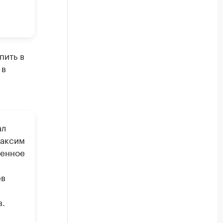
пить в
 в
ал
Максим
венное
ев
в.