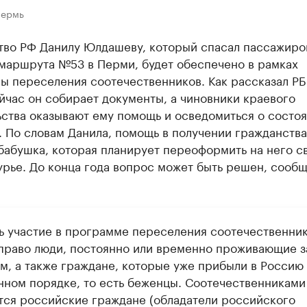
Пермь
тво РФ Данилу Юлдашеву, который спасал пассажиро
 маршрута №53 в Перми, будет обеспечено в рамках
ы переселения соотечественников. Как рассказал Р
йчас он собирает документы, а чиновники краевого
ьства оказывают ему помощь и осведомиться о состо
 По словам Данила, помощь в получении гражданства
бабушка, которая планирует переоформить на него с
урье. До конца года вопрос может быть решен, сооб
ь участие в программе переселения соотечественни
право люди, постоянно или временно проживающие з
м, а также граждане, которые уже прибыли в Россию 
нном порядке, то есть беженцы. Соотечественниками
тся российские граждане (обладатели российского