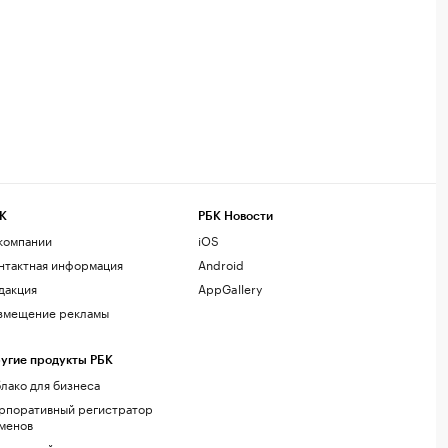
К
РБК Новости
компании
iOS
нтактная информация
Android
дакция
AppGallery
змещение рекламы
угие продукты РБК
лако для бизнеса
рпоративный регистратор
менов
стинг сайтов