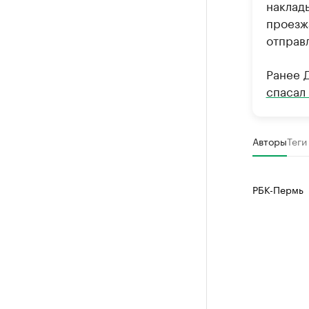
наклад
проезж
отправ
Ранее 
спасал
Авторы
Теги
РБК-Пермь