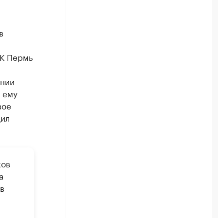
в
БК Пермь
янии
 ему
вое
щил
ков
а
в