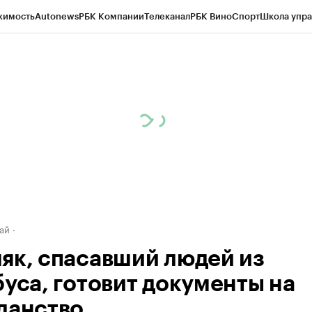
жимость
Autonews
РБК Компании
Телеканал
РБК Вино
Спорт
Школа упра
д
Стиль
Крипто
РБК Бизнес-среда
Дискуссионный клуб
Исследования
К
рагентов
Политика
Экономика
Бизнес
Технологии и медиа
Финансы
Рын
ай
як, спасавший людей из
буса, готовит документы на
данство