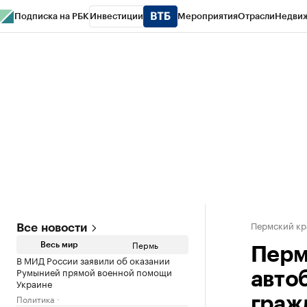
Подписка на РБК
Инвестиции
Мероприятия
Отрасли
Недви
РБК Курсы
РБК Life
Тренды
Визионеры
Национальные проекты
Горо
Спецпроекты СПб
Конференции СПб
Спецпроекты
Проверка конт
Пермский кр
Все новости
Пермь
Весь мир
Перм
В МИД России заявили об оказании
Румынией прямой военной помощи
авто
Украине
Политика
граж