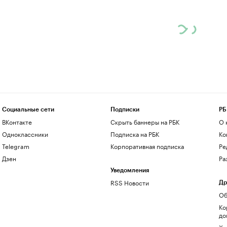
Социальные сети
Подписки
РБ
ВКонтакте
Скрыть баннеры на РБК
О 
Одноклассники
Подписка на РБК
Ко
Telegram
Корпоративная подписка
Ре
Дзен
Ра
Уведомления
RSS Новости
Др
Об
Ко
до
Хо