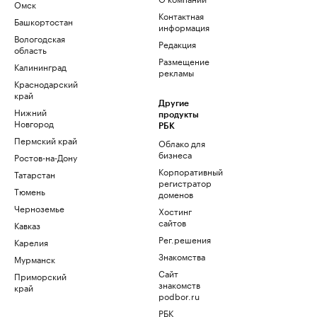
Омск
Контактная
Башкортостан
информация
Вологодская
Редакция
область
Размещение
Калининград
рекламы
Краснодарский
край
Другие
Нижний
продукты
Новгород
РБК
Пермский край
Облако для
бизнеса
Ростов-на-Дону
Корпоративный
Татарстан
регистратор
Тюмень
доменов
Черноземье
Хостинг
сайтов
Кавказ
Рег.решения
Карелия
Знакомства
Мурманск
Сайт
Приморский
знакомств
край
podbor.ru
РБК