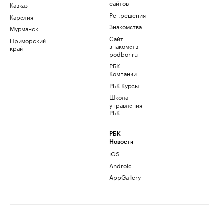
сайтов
Кавказ
Рег.решения
Карелия
Знакомства
Мурманск
Сайт
Приморский
знакомств
край
podbor.ru
РБК
Компании
РБК Курсы
Школа
управления
РБК
РБК
Новости
iOS
Android
AppGallery