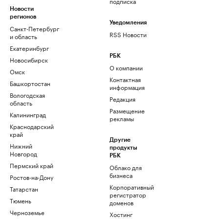
подписка
Новости
регионов
Уведомления
Санкт-Петербург
RSS Новости
и область
Екатеринбург
РБК
Новосибирск
О компании
Омск
Контактная
Башкортостан
информация
Вологодская
Редакция
область
Размещение
Калининград
рекламы
Краснодарский
край
Другие
Нижний
продукты
Новгород
РБК
Пермский край
Облако для
бизнеса
Ростов-на-Дону
Корпоративный
Татарстан
регистратор
Тюмень
доменов
Черноземье
Хостинг