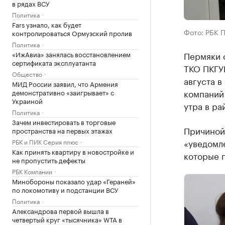
в рядах ВСУ
Политика
Fars узнало, как будет
Фото: РБК 
контролироваться Ормузский пролив
Политика
«ИжАвиа» занялась восстановлением
Пермяки 
сертификата эксплуатанта
ТКО ПКГУП
Общество
августа в
МИД России заявил, что Армения
компаний
демонстративно «заигрывает» с
Украиной
утра в ра
Политика
Зачем инвестировать в торговые
Причиной
пространства на первых этажах
«уведомл
РБК и ПИК Серия плюс
Как принять квартиру в новостройке и
которые 
не пропустить дефекты
РБК Компании
Минобороны показало удар «Гераней»
по локомотиву и подстанции ВСУ
Политика
Александрова первой вышла в
четвертый круг «тысячника» WTA в