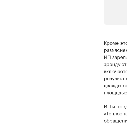
РБК Компан
Кроме эт
Крупные
разъясне
ИП зарег
Найдите и про
арендуют 
включаетс
результат
дважды оп
площадью,
ИП и пре
«Теплоэне
обращени
регоперат