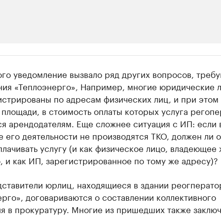
ии
ого уведомление вызвало ряд других вопросов, треб
 организации в нефтегазовой промышленно
ния «Теплоэнерго», Например, многие юридические л
истрированы по адресам физических лиц, и при этом
верьте данные в каталоге
площади, в стоимость оплаты которых услуга регопе
я арендодателям. Еще сложнее ситуация с ИП: если 
е его деятельности не производятся ТКО, должен ли 
лачивать услугу (и как физическое лицо, владеющее
 и как ИП, зарегистрированное по тому же адресу)?
дставители юрлиц, находящиеся в здании реогперато
рго», договариваются о составлении коллективного
я в прокуратуру. Многие из пришедших также заключ
ором договоры на оказание услуг.