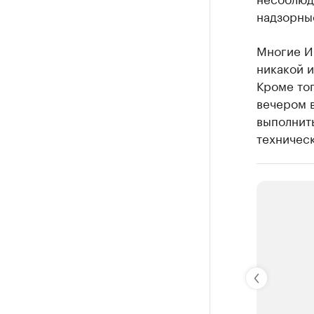
надзорны
Многие ИП
никакой и
Кроме то
вечером в
выполнить
техническ