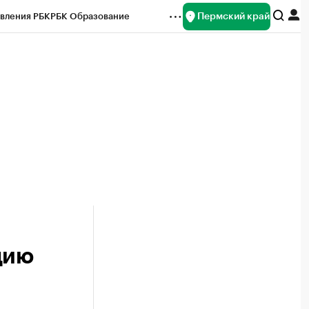
Пермский край
вления РБК
РБК Образование
редитные рейтинги
Франшизы
Газета
ок наличной валюты
цию
и