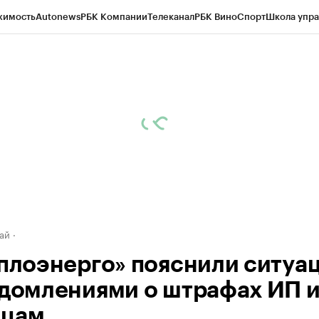
жимость
Autonews
РБК Компании
Телеканал
РБК Вино
Спорт
Школа упра
д
Стиль
Крипто
РБК Бизнес-среда
Дискуссионный клуб
Исследования
К
рагентов
Политика
Экономика
Бизнес
Технологии и медиа
Финансы
Рын
ай
еплоэнерго» пояснили ситуа
едомлениями о штрафах ИП 
ицам