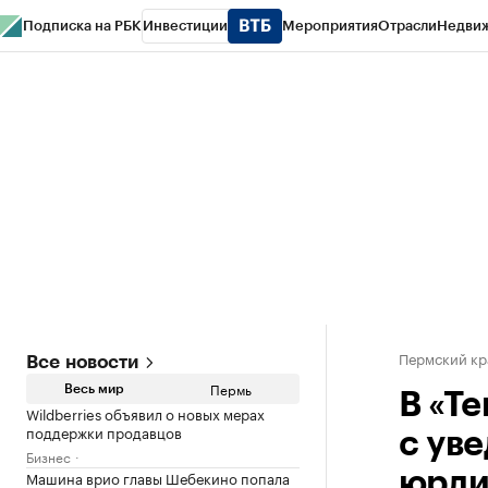
Подписка на РБК
Инвестиции
Мероприятия
Отрасли
Недви
РБК Курсы
РБК Life
Тренды
Визионеры
Национальные проекты
Горо
Спецпроекты СПб
Конференции СПб
Спецпроекты
Проверка конт
Пермский кр
Все новости
Пермь
Весь мир
В «Т
Wildberries объявил о новых мерах
поддержки продавцов
с ув
Бизнес
Машина врио главы Шебекино попала
юрл