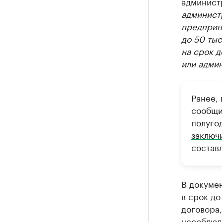
админист
админист
предприн
до 50 тыс
на срок д
или админ
Ранее,
сообщи
полуго
заключ
состав
В докумен
в срок до
договора,
несоблюд