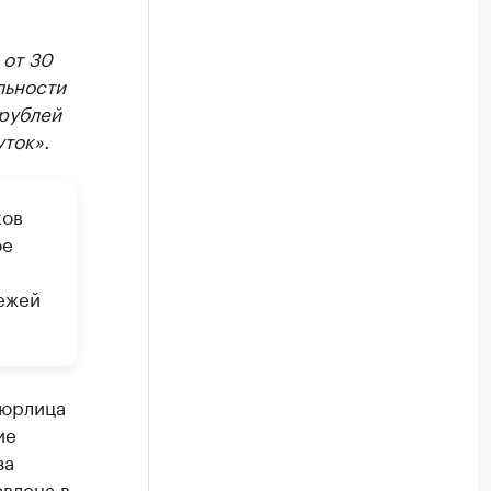
 от 30
льности
 рублей
ток».
ков
ое
тежей
 юрлица
ие
за
влена в