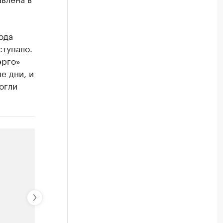
ода
ступало.
ерго»
е дни, и
огли