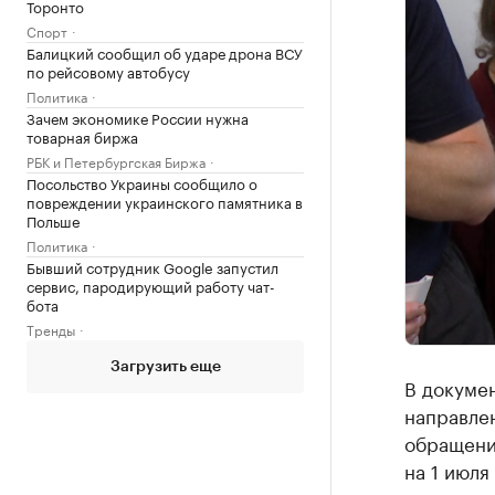
Торонто
Спорт
Балицкий сообщил об ударе дрона ВСУ
по рейсовому автобусу
Политика
Зачем экономике России нужна
товарная биржа
РБК и Петербургская Биржа
Посольство Украины сообщило о
повреждении украинского памятника в
Польше
Политика
Бывший сотрудник Google запустил
сервис, пародирующий работу чат-
бота
Тренды
Загрузить еще
В докумен
направле
обращени
на 1 июля