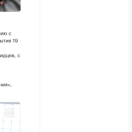
нию с
ытия 19
идцев, с
ния»,