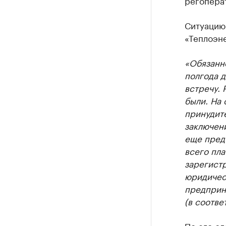
Ситуацию
«Теплоэн
«Обязанно
полгода д
встречу. 
были. На 
принудит
заключени
еще предъ
всего пла
зарегистр
юридическ
предприни
(в соотве
По его сл