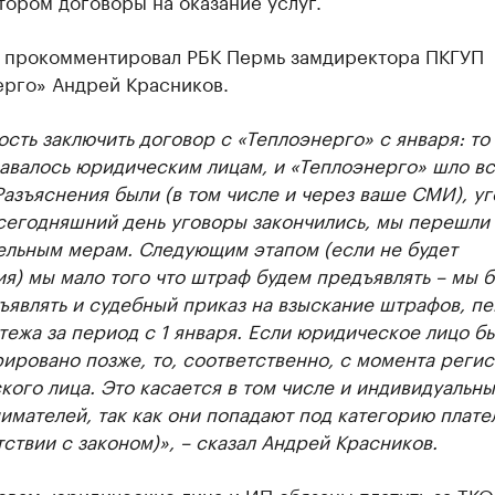
 прокомментировал РБК Пермь замдиректора ПКГУП
ерго» Андрей Красников.
сть заключить договор с «Теплоэнерго» с января: то
авалось юридическим лицам, и «Теплоэнерго» шло вс
Разъяснения были (в том числе и через ваше СМИ), у
сегодняшний день уговоры закончились, мы перешли 
ельным мерам. Следующим этапом (если не будет
я) мы мало того что штраф будем предъявлять – мы 
являть и судебный приказ на взыскание штрафов, пе
тежа за период с 1 января. Если юридическое лицо б
ировано позже, то, соответственно, с момента реги
ого лица. Это касается в том числе и индивидуальны
мателей, так как они попадают под категорию плат
тствии с законом)», – сказал Андрей Красников.
овам, юридические лица и ИП обязаны платить за ТКО