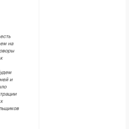
 есть
ем на
говоры
к
будем
ней и
ыло
страции
х
ельщиков