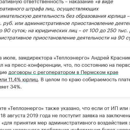
ративную ответственность – наказание
«в виде
ративного штрафа лиц, осуществляющих
имательскую деятельность без образования юрлица –
. руб. или административное приостановление деяте
о 90 суток; на юридических лиц – от 100 до 250 тыс.
истративное приостановление деятельности на 90 су
 в июле, замдиректора «Теплоэнерго» Андрей Красни
л на пресс-конференции, что, по состоянию на перв
дие
договоры с регоператором в Пермском крае
или 11,4% юрлиц
. В целом по краю собираемость пла
ляет 34%.
те «Теплоэнерго» также указано, что если от ИП или
 18 августа 2019 года не поступит заявка на заключен
 «для принятия мер административного воздействия 
ение указанного требования информация будет напра