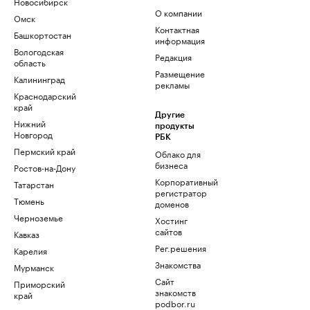
Новосибирск
О компании
Омск
Контактная
Башкортостан
информация
Вологодская
Редакция
область
Размещение
Калининград
рекламы
Краснодарский
край
Другие
Нижний
продукты
Новгород
РБК
Пермский край
Облако для
бизнеса
Ростов-на-Дону
Корпоративный
Татарстан
регистратор
Тюмень
доменов
Черноземье
Хостинг
сайтов
Кавказ
Рег.решения
Карелия
Знакомства
Мурманск
Сайт
Приморский
знакомств
край
podbor.ru