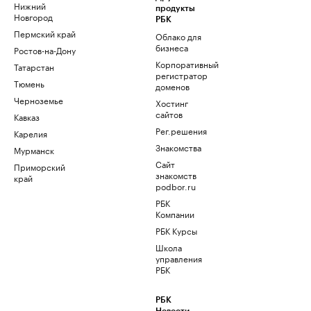
Нижний
продукты
Новгород
РБК
Пермский край
Облако для
бизнеса
Ростов-на-Дону
Корпоративный
Татарстан
регистратор
Тюмень
доменов
Черноземье
Хостинг
сайтов
Кавказ
Рег.решения
Карелия
Знакомства
Мурманск
Сайт
Приморский
знакомств
край
podbor.ru
РБК
Компании
РБК Курсы
Школа
управления
РБК
РБК